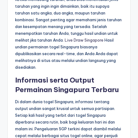
taruhan yang ingin ingin dimainkan, baik itu supaya
taruhan satu angka, dua angka, maupun taruhan
kombinasi. Sangat penting agar memahami jenis taruhan
dan kesempatan menang yang tersedia. Setelah
menempatkan taruhan Anda, tunggu hasil undian untuk
melihat jika taruhan Anda.
Live Draw Singapore
Hasil
undian permainan togel Singapura biasanya
dipublikasikan secara real-time, dan Anda Anda dapat
melihatnya di situs atau melalui undian langsung yang
disediakan.
Informasi serta Output
Permainan Singapura Terbaru
Di dalam dunia togel Singapura, informasi tentang
output undian sangat krusial untuk semua partisipan.
Setiap kali hasil yang terbit dari togel Singapura
diperbarui secara rutin, baik bagi keluaran hari ini dan
malam ini. Pengeluaran SGP terkini dapat diambil melalui
cepat melalui berbagai situs togel online, agar penjudi