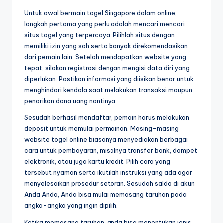
Untuk awal bermain togel Singapore dalam online,
langkah pertama yang perlu adalah mencari mencari
situs togel yang terpercaya. Pilihlah situs dengan
memiliki izin yang sah serta banyak direkomendasikan
dari pemain lain. Setelah mendapatkan website yang
tepat, silakan registrasi dengan mengisi data diri yang
diperlukan. Pastikan informasi yang diisikan benar untuk
menghindari kendala saat melakukan transaksi maupun
penarikan dana uang nantinya.
Sesudah berhasil mendaftar, pemain harus melakukan
deposit untuk memulai permainan. Masing-masing
website togel online biasanya menyediakan berbagai
cara untuk pembayaran, misalnya transfer bank, dompet
elektronik, atau juga kartu kredit. Pilih cara yang
tersebut nyaman serta ikutilah instruksi yang ada agar
menyelesaikan prosedur setoran. Sesudah saldo di akun
Anda Anda, Anda bisa mulai memasang taruhan pada
angka-angka yang ingin dipilih.
Ketika memasang taruhan, anda bisa menentukan jenis