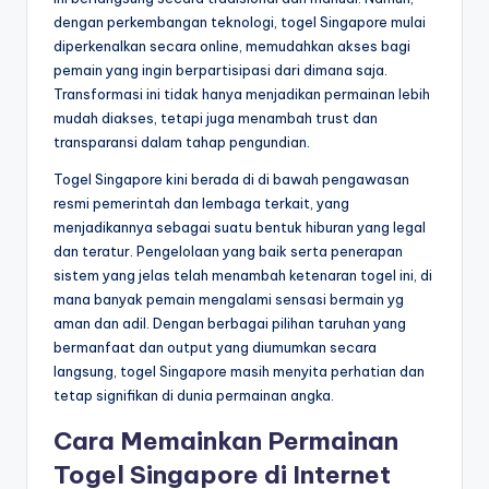
dengan perkembangan teknologi, togel Singapore mulai
diperkenalkan secara online, memudahkan akses bagi
pemain yang ingin berpartisipasi dari dimana saja.
Transformasi ini tidak hanya menjadikan permainan lebih
mudah diakses, tetapi juga menambah trust dan
transparansi dalam tahap pengundian.
Togel Singapore kini berada di di bawah pengawasan
resmi pemerintah dan lembaga terkait, yang
menjadikannya sebagai suatu bentuk hiburan yang legal
dan teratur. Pengelolaan yang baik serta penerapan
sistem yang jelas telah menambah ketenaran togel ini, di
mana banyak pemain mengalami sensasi bermain yg
aman dan adil. Dengan berbagai pilihan taruhan yang
bermanfaat dan output yang diumumkan secara
langsung, togel Singapore masih menyita perhatian dan
tetap signifikan di dunia permainan angka.
Cara Memainkan Permainan
Togel Singapore di Internet