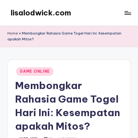
lisalodwick.com
Skip
to
content
Home
»
Membongkar Rahasia Game Togel Hari Ini: Kesempatan
apakah Mitos?
Posted
GAME ONLINE
in
Membongkar
Rahasia Game Togel
Hari Ini: Kesempatan
apakah Mitos?