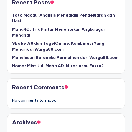
Recent Posts
Toto Macau: Analisis Mendalam Pengeluaran dan
Hasil
Maha4D: Trik Pintar Menentukan Angka agar
Menang!
Sbobet88 dan TogelOnline: Kombinasi Yang
Menarik di Warga88.com
Menelusuri Beraneka Permainan dari Warga88.com
Nomor Mistik di Maha 4D|Mitos atau Fakta?
Recent Comments
No comments to show.
Archives