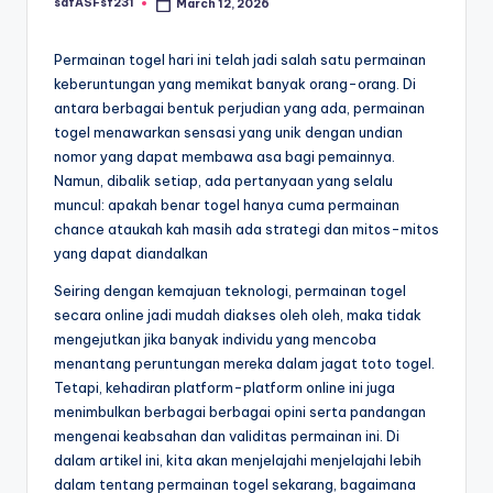
safASFsf231
March 12, 2026
Posted
by
Permainan togel hari ini telah jadi salah satu permainan
keberuntungan yang memikat banyak orang-orang. Di
antara berbagai bentuk perjudian yang ada, permainan
togel menawarkan sensasi yang unik dengan undian
nomor yang dapat membawa asa bagi pemainnya.
Namun, dibalik setiap, ada pertanyaan yang selalu
muncul: apakah benar togel hanya cuma permainan
chance ataukah kah masih ada strategi dan mitos-mitos
yang dapat diandalkan
Seiring dengan kemajuan teknologi, permainan togel
secara online jadi mudah diakses oleh oleh, maka tidak
mengejutkan jika banyak individu yang mencoba
menantang peruntungan mereka dalam jagat toto togel.
Tetapi, kehadiran platform-platform online ini juga
menimbulkan berbagai berbagai opini serta pandangan
mengenai keabsahan dan validitas permainan ini. Di
dalam artikel ini, kita akan menjelajahi menjelajahi lebih
dalam tentang permainan togel sekarang, bagaimana