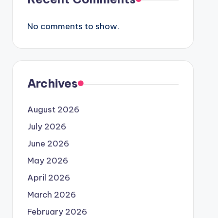
No comments to show.
Archives
August 2026
July 2026
June 2026
May 2026
April 2026
March 2026
February 2026