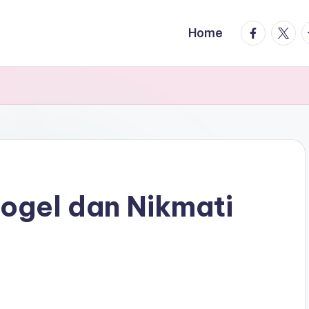
facebook.
twitte
t
Home
ogel dan Nikmati