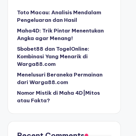
Toto Macau: Analisis Mendalam
Pengeluaran dan Hasil
Maha4D: Trik Pintar Menentukan
Angka agar Menang!
Sbobet88 dan TogelOnline:
Kombinasi Yang Menarik di
Warga88.com
Menelusuri Beraneka Permainan
dari Warga88.com
Nomor Mistik di Maha 4D|Mitos
atau Fakta?
Recent Comments