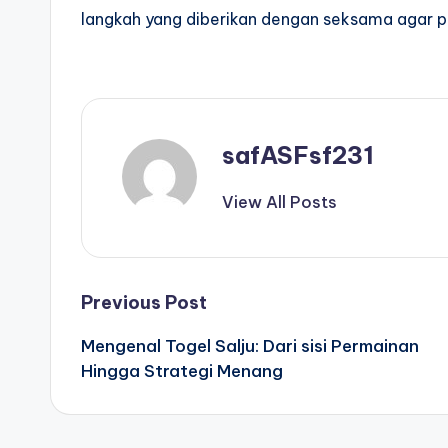
langkah yang diberikan dengan seksama agar pr
safASFsf231
View All Posts
Post
Previous Post
Mengenal Togel Salju: Dari sisi Permainan
navigation
Hingga Strategi Menang