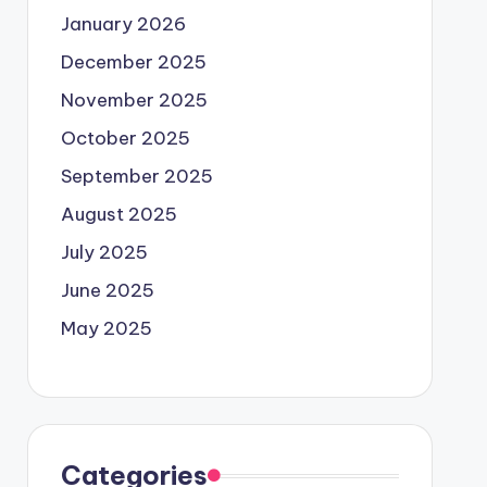
January 2026
December 2025
November 2025
October 2025
September 2025
August 2025
July 2025
June 2025
May 2025
Categories