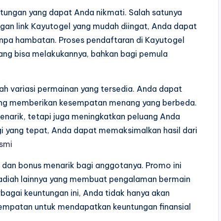
tungan yang dapat Anda nikmati. Salah satunya
an link Kayutogel yang mudah diingat, Anda dapat
npa hambatan. Proses pendaftaran di Kayutogel
ang bisa melakukannya, bahkan bagi pemula
lah variasi permainan yang tersedia. Anda dapat
 yang memberikan kesempatan menang yang berbeda.
enarik, tetapi juga meningkatkan peluang Anda
gi yang tepat, Anda dapat memaksimalkan hasil dari
esmi
o dan bonus menarik bagi anggotanya. Promo ini
hadiah lainnya yang membuat pengalaman bermain
agai keuntungan ini, Anda tidak hanya akan
sempatan untuk mendapatkan keuntungan finansial