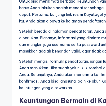
Untuk bisa menikmati berbagai keuntungan yan
harus Anda lakukan adalah mendaftar sebagai
cepat. Pertama, kunjungi link resmi Kayutogel 
itu, Anda akan dibawa ke halaman pendaftaran 
Setelah berada di halaman pendaftaran, Anda p
diperlukan. Biasanya, informasi yang diminta m
dan mungkin juga username serta password un
masukkan adalah benar dan valid, agar tidak ad
Setelah mengisi formulir pendaftaran, jangan 
Anda masukkan. Jika sudah yakin, klik tombol
Anda. Selanjutnya, Anda akan menerima konfir
konfirmasi, Anda bisa langsung login ke akun 
keuntungan yang ditawarkan.
Keuntungan Bermain di K