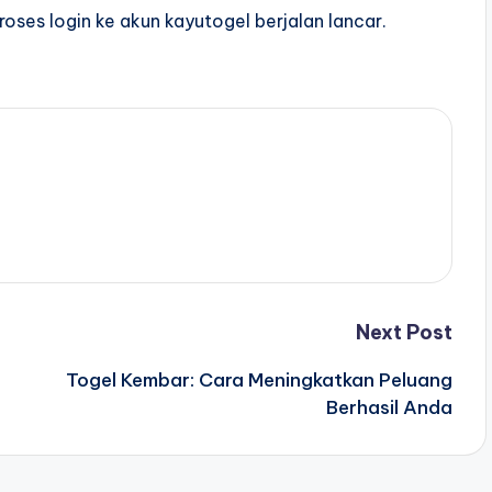
oses login ke akun kayutogel berjalan lancar.
Next Post
Togel Kembar: Cara Meningkatkan Peluang
Berhasil Anda