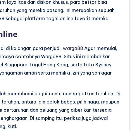
m loyalitas dan diskon khusus, para bettor bisa
aruhan yang mereka pasang. Ini merupakan sebuah
8 sebagai platform togel online favorit mereka.
nline
nal di kalangan para penjudi.
warga88
Agar memulai,
percaya contohnya Warga88. Situs ini memberikan
l Singapore, togel Hong Kong, serta toto Sydney.
 yangaman aman serta memiliki izin yang sah agar
dalah memahami bagaimana menempatkan taruhan. Di
taruhan, antara lain colok bebas, pilih naga, maupun
e pertaruhan dan peluang yang diberikan tersedia
ghargaan. Di samping itu, periksa juga jadwal
g ikuti.