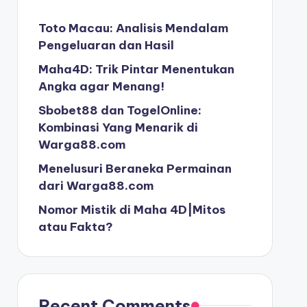
Toto Macau: Analisis Mendalam
Pengeluaran dan Hasil
Maha4D: Trik Pintar Menentukan
Angka agar Menang!
Sbobet88 dan TogelOnline:
Kombinasi Yang Menarik di
Warga88.com
Menelusuri Beraneka Permainan
dari Warga88.com
Nomor Mistik di Maha 4D|Mitos
atau Fakta?
Recent Comments