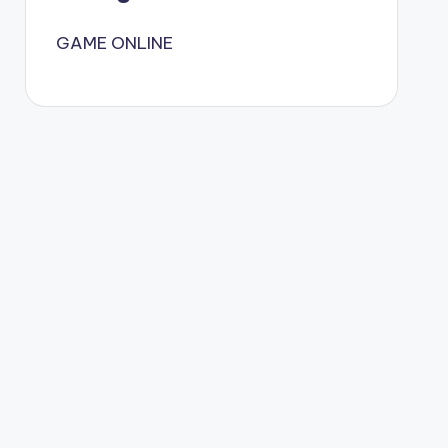
GAME ONLINE