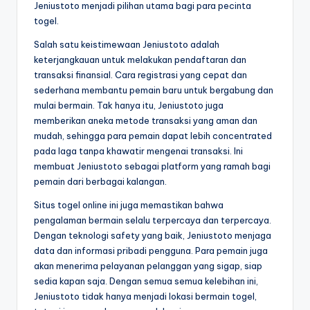
Jeniustoto menjadi pilihan utama bagi para pecinta
togel.
Salah satu keistimewaan Jeniustoto adalah
keterjangkauan untuk melakukan pendaftaran dan
transaksi finansial. Cara registrasi yang cepat dan
sederhana membantu pemain baru untuk bergabung dan
mulai bermain. Tak hanya itu, Jeniustoto juga
memberikan aneka metode transaksi yang aman dan
mudah, sehingga para pemain dapat lebih concentrated
pada laga tanpa khawatir mengenai transaksi. Ini
membuat Jeniustoto sebagai platform yang ramah bagi
pemain dari berbagai kalangan.
Situs togel online ini juga memastikan bahwa
pengalaman bermain selalu terpercaya dan terpercaya.
Dengan teknologi safety yang baik, Jeniustoto menjaga
data dan informasi pribadi pengguna. Para pemain juga
akan menerima pelayanan pelanggan yang sigap, siap
sedia kapan saja. Dengan semua semua kelebihan ini,
Jeniustoto tidak hanya menjadi lokasi bermain togel,