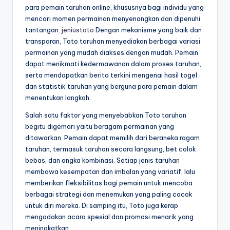
para pemain taruhan online, khususnya bagi individu yang
mencari momen permainan menyenangkan dan dipenuhi
tantangan.
jeniustoto
Dengan mekanisme yang baik dan
transparan, Toto taruhan menyediakan berbagai variasi
permainan yang mudah diakses dengan mudah. Pemain
dapat menikmati kedermawanan dalam proses taruhan,
serta mendapatkan berita terkini mengenai hasil togel
dan statistik taruhan yang berguna para pemain dalam
menentukan langkah.
Salah satu faktor yang menyebabkan Toto taruhan
begitu digemari yaitu beragam permainan yang
ditawarkan. Pemain dapat memilih dari beraneka ragam
taruhan, termasuk taruhan secara langsung, bet colok
bebas, dan angka kombinasi. Setiap jenis taruhan
membawa kesempatan dan imbalan yang variatif, lalu
memberikan fleksibilitas bagi pemain untuk mencoba
berbagai strategi dan menemukan yang paling cocok
untuk diri mereka. Di samping itu, Toto juga kerap
mengadakan acara spesial dan promosi menarik yang
meningkatkan.