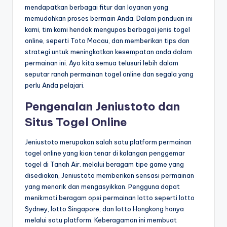
mendapatkan berbagai fitur dan layanan yang
memudahkan proses bermain Anda. Dalam panduan ini
kami, tim kami hendak mengupas berbagai jenis togel
online, seperti Toto Macau, dan memberikan tips dan
strategi untuk meningkatkan kesempatan anda dalam
permainan ini. Ayo kita semua telusuri lebih dalam
seputar ranah permainan togel online dan segala yang
perlu Anda pelajari.
Pengenalan Jeniustoto dan
Situs Togel Online
Jeniustoto merupakan salah satu platform permainan
togel online yang kian tenar di kalangan penggemar
togel di Tanah Air. melalui beragam tipe game yang
disediakan, Jeniustoto memberikan sensasi permainan
yang menarik dan mengasyikkan. Pengguna dapat
menikmati beragam opsi permainan lotto seperti lotto
Sydney, lotto Singapore, dan lotto Hongkong hanya
melalui satu platform. Keberagaman ini membuat