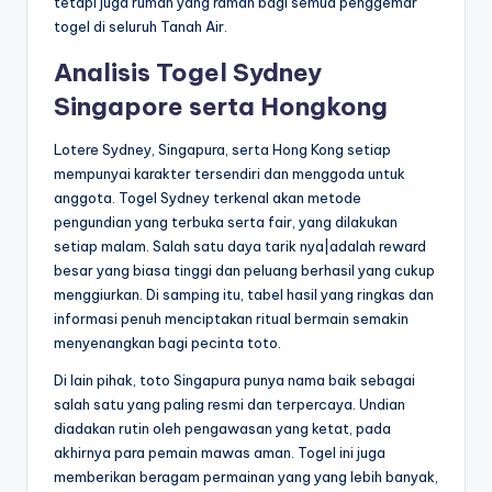
tetapi juga rumah yang ramah bagi semua penggemar
togel di seluruh Tanah Air.
Analisis Togel Sydney
Singapore serta Hongkong
Lotere Sydney, Singapura, serta Hong Kong setiap
mempunyai karakter tersendiri dan menggoda untuk
anggota. Togel Sydney terkenal akan metode
pengundian yang terbuka serta fair, yang dilakukan
setiap malam. Salah satu daya tarik nya|adalah reward
besar yang biasa tinggi dan peluang berhasil yang cukup
menggiurkan. Di samping itu, tabel hasil yang ringkas dan
informasi penuh menciptakan ritual bermain semakin
menyenangkan bagi pecinta toto.
Di lain pihak, toto Singapura punya nama baik sebagai
salah satu yang paling resmi dan terpercaya. Undian
diadakan rutin oleh pengawasan yang ketat, pada
akhirnya para pemain mawas aman. Togel ini juga
memberikan beragam permainan yang yang lebih banyak,