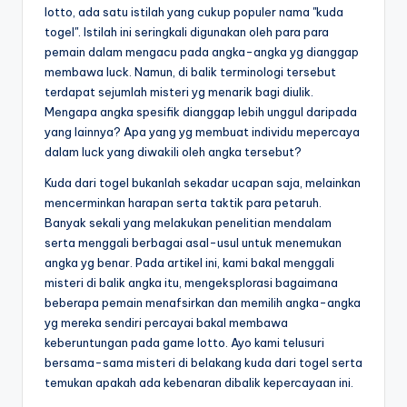
lotto, ada satu istilah yang cukup populer nama "kuda
togel". Istilah ini seringkali digunakan oleh para para
pemain dalam mengacu pada angka-angka yg dianggap
membawa luck. Namun, di balik terminologi tersebut
terdapat sejumlah misteri yg menarik bagi diulik.
Mengapa angka spesifik dianggap lebih unggul daripada
yang lainnya? Apa yang yg membuat individu mepercaya
dalam luck yang diwakili oleh angka tersebut?
Kuda dari togel bukanlah sekadar ucapan saja, melainkan
mencerminkan harapan serta taktik para petaruh.
Banyak sekali yang melakukan penelitian mendalam
serta menggali berbagai asal-usul untuk menemukan
angka yg benar. Pada artikel ini, kami bakal menggali
misteri di balik angka itu, mengeksplorasi bagaimana
beberapa pemain menafsirkan dan memilih angka-angka
yg mereka sendiri percayai bakal membawa
keberuntungan pada game lotto. Ayo kami telusuri
bersama-sama misteri di belakang kuda dari togel serta
temukan apakah ada kebenaran dibalik kepercayaan ini.