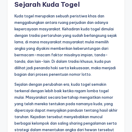
Sejarah Kuda Togel
Kuda togel merupakan sebuah peristiwa khas dan
menggabungkan antara ruang perjudian dan adanya
kepercayaan masyarakat. Kehadiran kuda togel dimulai
dengan tradisi pertaruhan yang sudah berlangsung sejak
lama, di mana masyarakat masyarakat mulai memilih
angka yang diyakini memberikan keberuntungan dari
bermacam-macam faktor misalnya impian, tanda-
tanda, dan lain-lain. Di dalam tradisi khusus, kuda pun
dilihat jadi penanda hoki serta kekuasaan, maka menjadi
bagian dari proses penentuan nomor lotto.
Sejalan dengan perubahan era, kuda togel semakin
terkenal dengan lebih baik ketika ragam lomba togel
mulai. Masyarakat secara bertahap mengaitkan nomor
yang telah mereka tentukan pada namanya kuda, yang
dipercayai dapat menyajikan panduan tentang hasil akhir
taruhan. Kejadian tersebut menyebabkan muncul
berbagai kelompok dan saling sharing pengalaman serta
strategi dalam menentukan angka dari hewan tersebut