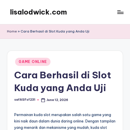
lisalodwick.com
Skip
to
content
Home
»
Cara Berhasil di Slot Kuda yang Anda Uji
Posted
GAME ONLINE
in
Cara Berhasil di Slot
Kuda yang Anda Uji
safASFsf231
June 12, 2026
Posted
by
Permainan kuda slot merupakan salah satu game yang
kini naik daun dalam dunia daring online. Dengan tampilan
yang menarik dan mekanisme yang mudah, kuda slot