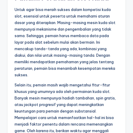
Untuk agar bisa meraih sukses dalam kompetisi kuda
slot, esensial untuk peserta untuk memahami aturan
dasar yang diterapkan. Masing-masing mesin kuda slot
mempunyai mekanisme dan pengembalian yang tidak
sama. Sehingga, pemain harus membaca data pada
layar pada alat sebelum mulai akan bermain. Ini
mencakup tanda-tanda yang ada, kombinasi yang
diakui, dan nilai untuk masing-masing tanda. Dengan
memiliki mendapatkan pemahaman yang jelas tentang
peraturan, pemain bisa menambah kesempatan mereka
sukses.
Selain itu, pemain masih wajib mengetahui fitur-fitur
khusus yang umumnya ada oleh permainan kuda slot.
Banyak mesin mempunyai hadiah tambahan, spin gratis,
atau jackpot progresif yang dapat meningkatkan
keuntungan para pemain dengan substansial.
Mempelajari cara untuk memanfaatkan hal-hal ini bisa
menjadi faktor penentu dalam rencana memenangkan
game. Oleh karena itu, berikan waktu agar menggali