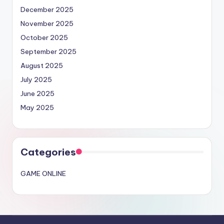
December 2025
November 2025
October 2025
September 2025
August 2025
July 2025
June 2025
May 2025
Categories
GAME ONLINE