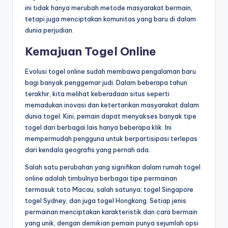
ini tidak hanya merubah metode masyarakat bermain,
tetapi juga menciptakan komunitas yang baru di dalam
dunia perjudian.
Kemajuan Togel Online
Evolusi togel online sudah membawa pengalaman baru
bagi banyak penggemar judi. Dalam beberapa tahun
terakhir, kita melihat keberadaan situs seperti
memadukan inovasi dan ketertarikan masyarakat dalam
dunia togel. Kini, pemain dapat menyakses banyak tipe
togel dari berbagai lais hanya beberapa klik. Ini
mempermudah pengguna untuk berpartisipasi terlepas
dari kendala geografis yang pernah ada.
Salah satu perubahan yang signifikan dalam rumah togel
online adalah timbulnya berbagai tipe permainan
termasuk toto Macau, salah satunya; togel Singapore
togel Sydney, dan juga togel Hongkong. Setiap jenis
permainan menciptakan karakteristik dan cara bermain
yang unik, dengan demikian pemain punya sejumlah opsi