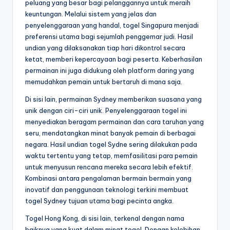
peluang yang besar bagi pelanggannya untuk meraih
keuntungan. Melalui sistem yang jelas dan
penyelenggaraan yang handal, togel Singapura menjadi
preferensi utama bagi sejumlah penggemar judi. Hasil
undian yang dilaksanakan tiap hari dikontrol secara
ketat, memberi kepercayaan bagi peserta. Keberhasilan
permainan ini juga didukung oleh platform daring yang
memudahkan pemain untuk bertaruh di mana saja.
Di sisi lain, permainan Sydney memberikan suasana yang
unik dengan ciri-ciri unik. Penyelenggaraan togel ini
menyediakan beragam permainan dan cara taruhan yang
seru, mendatangkan minat banyak pemain di berbagai
negara. Hasil undian togel Sydne sering dilakukan pada
waktu tertentu yang tetap, memfasilitasi para pemain
untuk menyusun rencana mereka secara lebih efektif.
Kombinasi antara pengalaman bermain bermain yang
inovatif dan penggunaan teknologi terkini membuat
togel Sydney tujuan utama bagi pecinta angka.
Togel Hong Kong, di sisi lain, terkenal dengan nama
baiknya yang kuat dalam minat togel. Dengan kelebihan