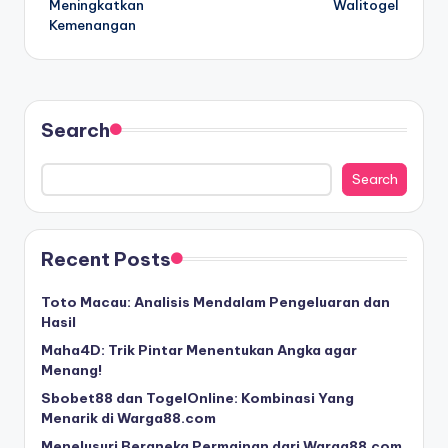
Meningkatkan
Walitogel
Kemenangan
Search
Search
Recent Posts
Toto Macau: Analisis Mendalam Pengeluaran dan
Hasil
Maha4D: Trik Pintar Menentukan Angka agar
Menang!
Sbobet88 dan TogelOnline: Kombinasi Yang
Menarik di Warga88.com
Menelusuri Beraneka Permainan dari Warga88.com