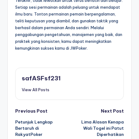
Terakhir, tidak lewatkan untuk terus berlatih dan belajar.
Setiap sesi permainan adalah peluang untuk mendapat
ilmu baru. Tonton permainan pemain berpengalaman,
teliti keputusan yang diambil, dan gunakan taktik yang
berhasil dalam permainan Anda sendiri. Melalui
penggabungan pengetahuan, manajemen yang baik, dan
praktek yang konsisten, kamu dapat meningkatkan
kemungkinan sukses kamu di JWPoker.
safASFsf231
View All Posts
Post
Previous Post
Next Post
Petunjuk Lengkap
Lima Alasan Kenapa
navigation
Bertaruh di
Wali Togel ini Patut
RakyatPoker
Diperhatikan