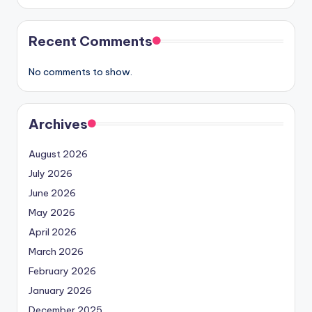
Recent Comments
No comments to show.
Archives
August 2026
July 2026
June 2026
May 2026
April 2026
March 2026
February 2026
January 2026
December 2025