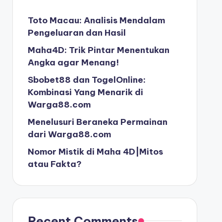
Toto Macau: Analisis Mendalam
Pengeluaran dan Hasil
Maha4D: Trik Pintar Menentukan
Angka agar Menang!
Sbobet88 dan TogelOnline:
Kombinasi Yang Menarik di
Warga88.com
Menelusuri Beraneka Permainan
dari Warga88.com
Nomor Mistik di Maha 4D|Mitos
atau Fakta?
Recent Comments