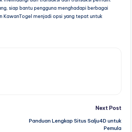
ng, siap bantu pengguna menghadapi berbagai
n KawanTogel menjadi opsi yang tepat untuk
Next Post
Panduan Lengkap Situs Salju4D untuk
Pemula