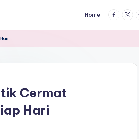
facebook.
twitte
t
Home
Hari
tik Cermat
ap Hari