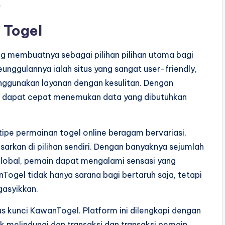
.
 Togel
g membuatnya sebagai pilihan pilihan utama bagi
unggulannya ialah situs yang sangat user-friendly,
gunakan layanan dengan kesulitan. Dengan
a dapat cepat menemukan data yang dibutuhkan
ipe permainan togel online beragam bervariasi,
kan di pilihan sendiri. Dengan banyaknya sejumlah
 global, pemain dapat mengalami sensasi yang
Togel tidak hanya sarana bagi bertaruh saja, tetapi
gasyikkan.
 kunci KawanTogel. Platform ini dilengkapi dengan
melindungi dan transaksi dan transaksi pemain.