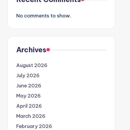
No comments to show.
Archives
August 2026
July 2026
June 2026
May 2026
April 2026
March 2026
February 2026