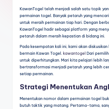
KawanTogel telah menjadi salah satu topik ya
permainan togel. Banyak petaruh yang mencari 
untuk meraih permainan tiap hari. Dengan berb
KawanTogel hadir sebagai platform yang meny
petaruh dalam meraih kepastian di bidang ini.
Pada kesempatan kali ini, kami akan diskusika
bermain Kawan Togel.
kawantogel
Dari pemili
untuk diperhitungkan. Mari kita pelajari lebih l
bertransformasi menjadi petaruh yang lebih ce
setiap permainan.
Strategi Menentukan Ang
Menentukan nomor dalam permainan togel buka
butuh taktik yang matang. Pertama-tama, sanga