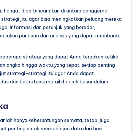
ng hangat diperbincangkan di antara penggemar
strategi jitu agar bisa meningkatkan peluang mereka
agai informasi dan petunjuk yang beredar,
ediakan panduan dan analisis yang dapat membantu
n beberapa strategi yang dapat Anda terapkan ketika
han angka hingga waktu yang tepat, setiap penting
anjut strategi-strategi itu agar Anda dapat
rdas dan berpotensi meraih hadiah besar dalam
ka
nlah hanya keberuntungan semata, tetapi juga
t penting untuk mempelajari data dari hasil