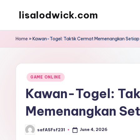
lisalodwick.com
Skip
to
content
Home
»
Kawan-Togel: Taktik Cermat Memenangkan Setiap 
Posted
GAME ONLINE
in
Kawan-Togel: Tak
Memenangkan Seti
June 4, 2026
safASFsf231
Posted
by