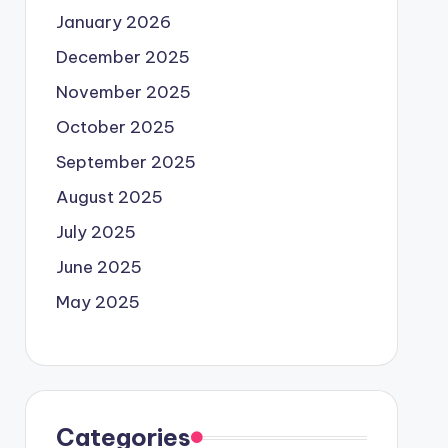
January 2026
December 2025
November 2025
October 2025
September 2025
August 2025
July 2025
June 2025
May 2025
Categories