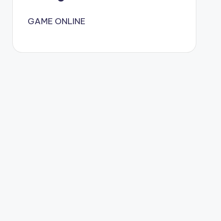
GAME ONLINE