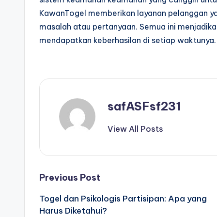
KawanTogel memberikan layanan pelanggan ya
masalah atau pertanyaan. Semua ini menjadika
mendapatkan keberhasilan di setiap waktunya.
safASFsf231
View All Posts
Post
Previous Post
Togel dan Psikologis Partisipan: Apa yang
navigation
Harus Diketahui?