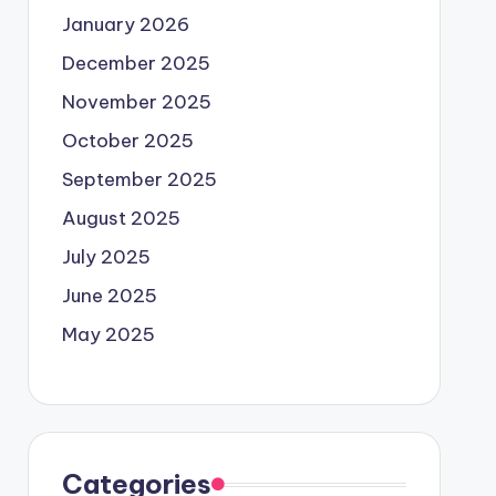
January 2026
December 2025
November 2025
October 2025
September 2025
August 2025
July 2025
June 2025
May 2025
Categories