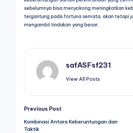
sebelumnya bisa menyokong meningkatkan keberh
tergantung pada fortuna semata, akan tetapi 
mengambil tindakan yang benar.
safASFsf231
View All Posts
Post
Previous Post
Kombinasi Antara Keberuntungan dan
navigation
Taktik