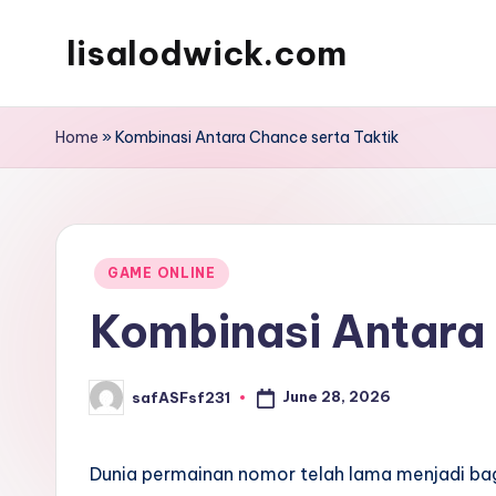
lisalodwick.com
Skip
to
content
Home
»
Kombinasi Antara Chance serta Taktik
Posted
GAME ONLINE
in
Kombinasi Antara 
June 28, 2026
safASFsf231
Posted
by
Dunia permainan nomor telah lama menjadi bagi