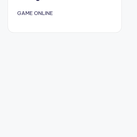
GAME ONLINE