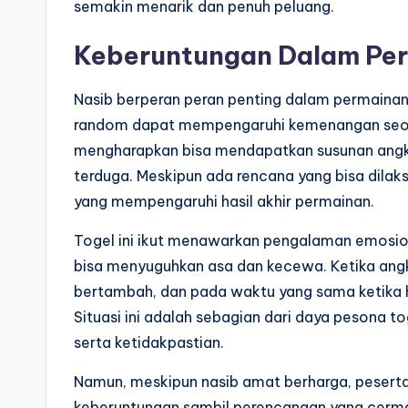
semakin menarik dan penuh peluang.
Keberuntungan Dalam Per
Nasib berperan peran penting dalam permainan 
random dapat mempengaruhi kemenangan seor
mengharapkan bisa mendapatkan susunan angka ya
terduga. Meskipun ada rencana yang bisa dilak
yang mempengaruhi hasil akhir permainan.
Togel ini ikut menawarkan pengalaman emosion
bisa menyuguhkan asa dan kecewa. Ketika ang
bertambah, dan pada waktu yang sama ketika has
Situasi ini adalah sebagian dari daya pesona t
serta ketidakpastian.
Namun, meskipun nasib amat berharga, peser
keberuntungan sambil perencanaan yang cerma