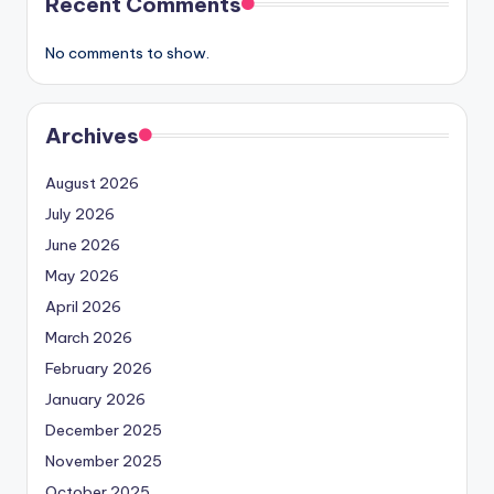
Recent Comments
No comments to show.
Archives
August 2026
July 2026
June 2026
May 2026
April 2026
March 2026
February 2026
January 2026
December 2025
November 2025
October 2025