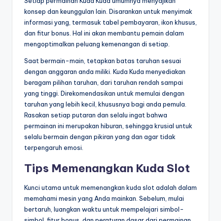
Setiap permainan Kuda Kuda umumnya menyajikan
konsep dan keunggulan lain. Disarankan untuk menyimak
informasi yang, termasuk tabel pembayaran, ikon khusus,
dan fitur bonus. Hal ini akan membantu pemain dalam
mengoptimalkan peluang kemenangan di setiap.
Saat bermain-main, tetapkan batas taruhan sesuai
dengan anggaran anda miliki. Kuda Kuda menyediakan
beragam pilihan taruhan, dari taruhan rendah sampai
yang tinggi. Direkomendasikan untuk memulai dengan
taruhan yang lebih kecil, khususnya bagi anda pemula.
Rasakan setiap putaran dan selalu ingat bahwa
permainan ini merupakan hiburan, sehingga krusial untuk
selalu bermain dengan pikiran yang dan agar tidak
terpengaruh emosi.
Tips Memenangkan Kuda Slot
Kunci utama untuk memenangkan kuda slot adalah dalam
memahami mesin yang Anda mainkan. Sebelum, mulai
bertaruh, luangkan waktu untuk mempelajari simbol-
simbol, fitur bonus, dan peraturan dasar dari permainan