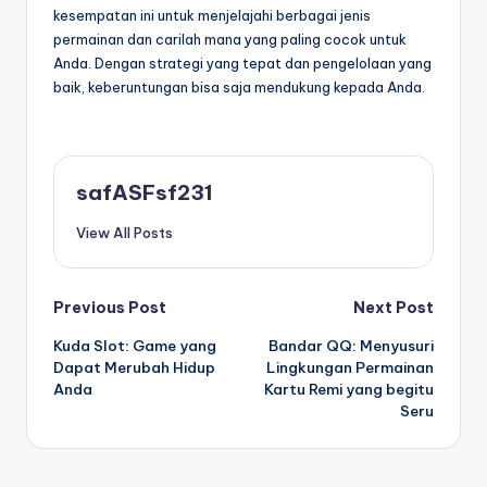
kesempatan ini untuk menjelajahi berbagai jenis
permainan dan carilah mana yang paling cocok untuk
Anda. Dengan strategi yang tepat dan pengelolaan yang
baik, keberuntungan bisa saja mendukung kepada Anda.
safASFsf231
View All Posts
Post
Previous Post
Next Post
Kuda Slot: Game yang
Bandar QQ: Menyusuri
navigation
Dapat Merubah Hidup
Lingkungan Permainan
Anda
Kartu Remi yang begitu
Seru