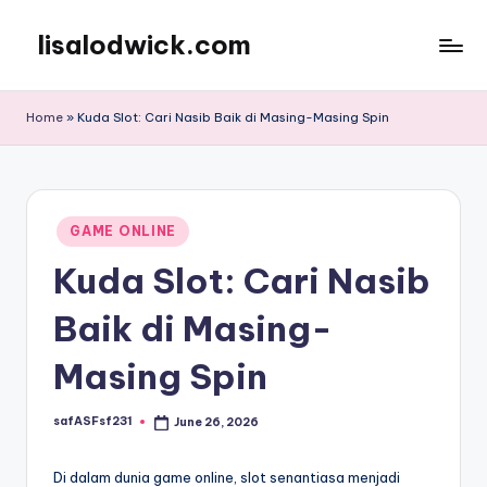
lisalodwick.com
Skip
to
content
Home
»
Kuda Slot: Cari Nasib Baik di Masing-Masing Spin
Posted
GAME ONLINE
in
Kuda Slot: Cari Nasib
Baik di Masing-
Masing Spin
safASFsf231
June 26, 2026
Posted
by
Di dalam dunia game online, slot senantiasa menjadi