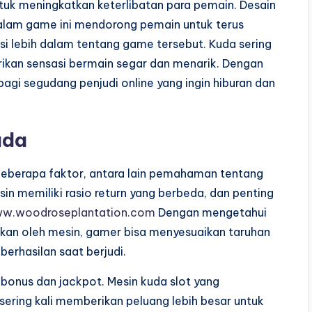
untuk meningkatkan keterlibatan para pemain. Desain
dalam game ini mendorong pemain untuk terus
i lebih dalam tentang game tersebut. Kuda sering
ikan sensasi bermain segar dan menarik. Dengan
it bagi segudang penjudi online yang ingin hiburan dan
uda
beberapa faktor, antara lain pemahaman tentang
sin memiliki rasio return yang berbeda, dan penting
w.woodroseplantation.com
Dengan mengetahui
kan oleh mesin, gamer bisa menyesuaikan taruhan
rhasilan saat berjudi.
r bonus dan jackpot. Mesin kuda slot yang
ering kali memberikan peluang lebih besar untuk