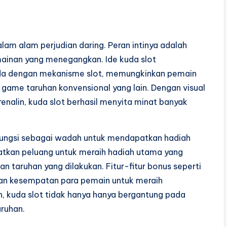
lam alam perjudian daring. Peran intinya adalah
ainan yang menegangkan. Ide kuda slot
da dengan mekanisme slot, memungkinkan pemain
ame taruhan konvensional yang lain. Dengan visual
alin, kuda slot berhasil menyita minat banyak
rfungsi sebagai wadah untuk mendapatkan hadiah
atkan peluang untuk meraih hadiah utama yang
an taruhan yang dilakukan. Fitur-fitur bonus seperti
 dan kesempatan para pemain untuk meraih
, kuda slot tidak hanya hanya bergantung pada
aruhan.