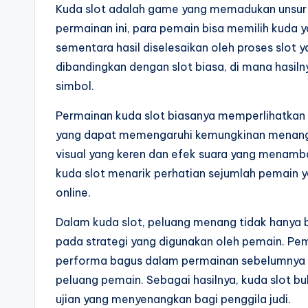
Kuda slot adalah game yang memadukan unsur 
permainan ini, para pemain bisa memilih kuda 
sementara hasil diselesaikan oleh proses slot
dibandingkan dengan slot biasa, di mana hasi
simbol.
Permainan kuda slot biasanya memperlihatkan b
yang dapat memengaruhi kemungkinan menang. 
visual yang keren dan efek suara yang menambah
kuda slot menarik perhatian sejumlah pemain y
online.
Dalam kuda slot, peluang menang tidak hanya 
pada strategi yang digunakan oleh pemain. Pe
performa bagus dalam permainan sebelumnya a
peluang pemain. Sebagai hasilnya, kuda slot b
ujian yang menyenangkan bagi penggila judi.