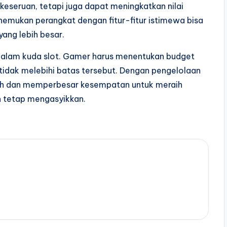
 keseruan, tetapi juga dapat meningkatkan nilai
nemukan perangkat dengan fitur-fitur istimewa bisa
ang lebih besar.
 dalam kuda slot. Gamer harus menentukan budget
 tidak melebihi batas tersebut. Dengan pengelolaan
jauh dan memperbesar kesempatan untuk meraih
n tetap mengasyikkan.