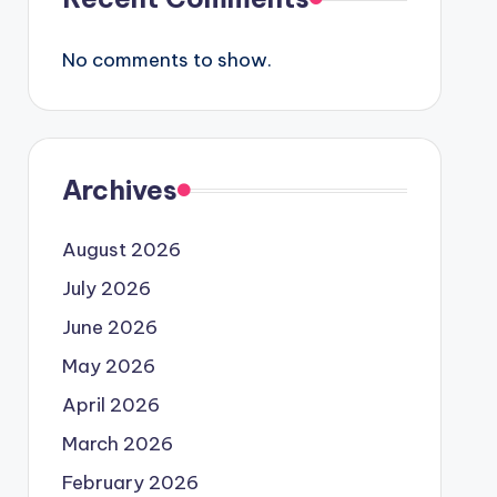
No comments to show.
Archives
August 2026
July 2026
June 2026
May 2026
April 2026
March 2026
February 2026