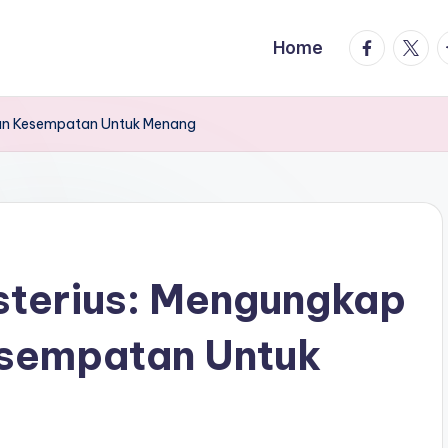
facebook.
twitte
t
Home
 dan Kesempatan Untuk Menang
sterius: Mengungkap
esempatan Untuk