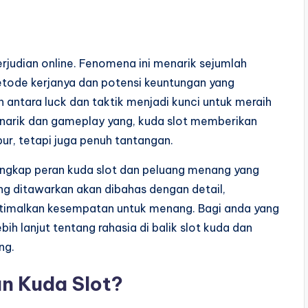
rjudian online. Fenomena ini menarik sejumlah
tode kerjanya dan potensi keuntungan yang
 antara luck dan taktik menjadi kunci untuk meraih
narik dan gameplay yang, kuda slot memberikan
r, tetapi juga penuh tantangan.
ungkap peran kuda slot dan peluang menang yang
ang ditawarkan akan dibahas dengan detail,
malkan kesempatan untuk menang. Bagi anda yang
ih lanjut tentang rahasia di balik slot kuda dan
ng.
n Kuda Slot?