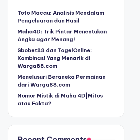
Toto Macau: Analisis Mendalam
Pengeluaran dan Hasil
Maha4D: Trik Pintar Menentukan
Angka agar Menang!
Sbobet88 dan TogelOnline:
Kombinasi Yang Menarik di
Warga88.com
Menelusuri Beraneka Permainan
dari Warga88.com
Nomor Mistik di Maha 4D|Mitos
atau Fakta?
Recent Comments