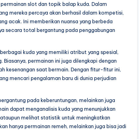
permainan slot dan topik balap kuda. Dalam
yang mereka percaya akan berhasil dalam kompetisi,
 yang acak. Ini memberikan nuansa yang berbeda
lnya secara total bergantung pada penggabungan
erbagai kuda yang memiliki atribut yang spesial,
Biasanya, permainan ini juga dilengkapi dengan
 kesenangan saat bermain. Dengan fitur-fitur ini,
ang mencari pengalaman baru di dunia perjudian
bergantung pada keberuntungan, melainkan juga
main dapat menganalisis kuda yang menunjukkan
taupun melihat statistik untuk meningkatkan
ukan hanya permainan remeh, melainkan juga bisa jadi