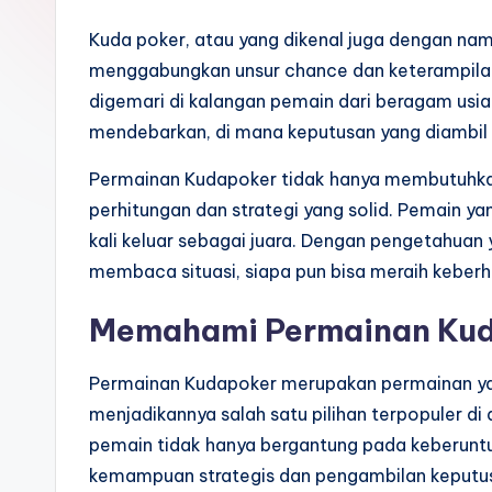
Kuda poker, atau yang dikenal juga dengan na
menggabungkan unsur chance dan keterampilan. 
digemari di kalangan pemain dari beragam us
mendebarkan, di mana keputusan yang diambil 
Permainan Kudapoker tidak hanya membutuhkan
perhitungan dan strategi yang solid. Pemain 
kali keluar sebagai juara. Dengan pengetahua
membaca situasi, siapa pun bisa meraih keberh
Memahami Permainan Ku
Permainan Kudapoker merupakan permainan ya
menjadikannya salah satu pilihan terpopuler d
pemain tidak hanya bergantung pada keberuntu
kemampuan strategis dan pengambilan keputusa