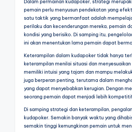
Dalam permainan kudapoker, strategi merupaka
pemain perlu menyusun pendekatan yang efekt
satu taktik yang bermanfaat adalah mempela
perilaku dan kecenderungan mereka, pemain d
kondisi yang berisiko. Di samping itu, pengelol
ini akan menentukan lama pemain dapat berma
Keterampilan dalam kudapoker tidak hanya ter
keterampilan menilai situasi dan menyesuaikan d
memiliki intuisi yang tajam dan mampu melaku
juga berperan penting, terutama dalam mengha
yang dapat menyebabkan kerugian. Dengan me
seorang pemain dapat menjadi lebih kompetitif
Di samping strategi dan keterampilan, pengal
kudapoker. Semakin banyak waktu yang dihabis
semakin tinggi kemungkinan pemain untuk men