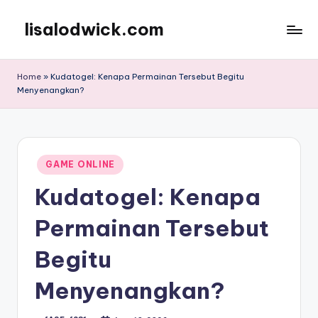
lisalodwick.com
Skip
to
content
Home
»
Kudatogel: Kenapa Permainan Tersebut Begitu
Menyenangkan?
Posted
GAME ONLINE
in
Kudatogel: Kenapa
Permainan Tersebut
Begitu
Menyenangkan?