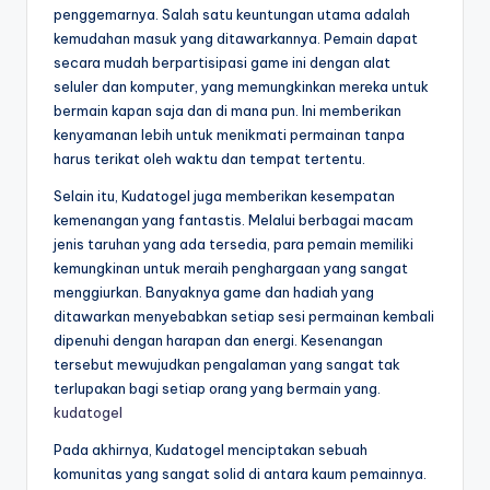
penggemarnya. Salah satu keuntungan utama adalah
kemudahan masuk yang ditawarkannya. Pemain dapat
secara mudah berpartisipasi game ini dengan alat
seluler dan komputer, yang memungkinkan mereka untuk
bermain kapan saja dan di mana pun. Ini memberikan
kenyamanan lebih untuk menikmati permainan tanpa
harus terikat oleh waktu dan tempat tertentu.
Selain itu, Kudatogel juga memberikan kesempatan
kemenangan yang fantastis. Melalui berbagai macam
jenis taruhan yang ada tersedia, para pemain memiliki
kemungkinan untuk meraih penghargaan yang sangat
menggiurkan. Banyaknya game dan hadiah yang
ditawarkan menyebabkan setiap sesi permainan kembali
dipenuhi dengan harapan dan energi. Kesenangan
tersebut mewujudkan pengalaman yang sangat tak
terlupakan bagi setiap orang yang bermain yang.
kudatogel
Pada akhirnya, Kudatogel menciptakan sebuah
komunitas yang sangat solid di antara kaum pemainnya.