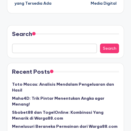
yang Tersedia Ada
Media Digital
Search
Search
Recent Posts
Toto Macau: Analisis Mendalam Pengeluaran dan
Hasil
Maha4D: Trik Pintar Menentukan Angka agar
Menang!
Sbobet88 dan TogelOnline: Kombinasi Yang
Menarik di Warga88.com
Menelusuri Beraneka Permainan dari Warga88.com