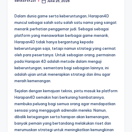
safASFsf231
June 25, 2026
Posted
by
Dalam dunia game serta keberuntungan, Harapan4D
muncul sebagai salah satu salah satu nama yang sangat
menarik perhatian penggemar judi. Sebagai sebagai
platform yang menawarkan berbagai game menarik,
Harapan4D tidak hanya bergantung kepada
keberuntungan saja, tetapi namun strategi yang cermat
oleh para pesertanya. Untuk sebagian orang, permainan
pada Harapan 4D adalah metode dalam menguji
keberuntungan, sementara bagi sebagian lainnya, ini
adalah ujian untuk menerapkan strategi dan ilmu agar
meraih kemenangan.
Sejalan dengan kemajuan teknis, pintu masuk ke platform
Harapan4D semakin hari berkurang hambatannya,
membuka peluang bagi semua orang agar mendapatkan
sensasi yang menggugah adrenalin mereka. Namun,
dibalik ketegangan serta harapan akan kemenangan,
banyak pemain yang bertandang melakukan riset dan
merumuskan strategi untuk meningkatkan kemungkinan