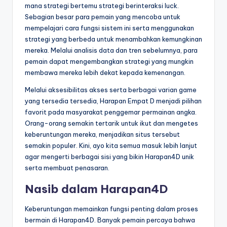
mana strategi bertemu strategi berinteraksi luck.
Sebagian besar para pemain yang mencoba untuk
mempelajari cara fungsi sistem ini serta menggunakan
strategi yang berbeda untuk menambahkan kemungkinan
mereka. Melalui analisis data dan tren sebelumnya, para
pemain dapat mengembangkan strategi yang mungkin
membawa mereka lebih dekat kepada kemenangan.
Melalui aksesibilitas akses serta berbagai varian game
yang tersedia tersedia, Harapan Empat D menjadi pilihan
favorit pada masyarakat penggemar permainan angka.
Orang-orang semakin tertarik untuk ikut dan mengetes
keberuntungan mereka, menjadikan situs tersebut
semakin populer. Kini, ayo kita semua masuk lebih lanjut
agar mengerti berbagai sisi yang bikin Harapan4D unik
serta membuat penasaran.
Nasib dalam Harapan4D
Keberuntungan memainkan fungsi penting dalam proses
bermain di Harapan4D. Banyak pemain percaya bahwa