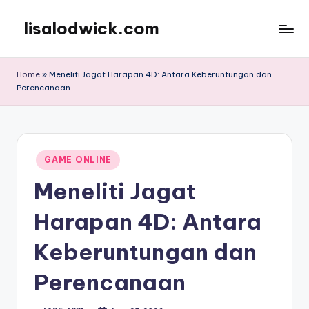
lisalodwick.com
Skip
to
content
Home
»
Meneliti Jagat Harapan 4D: Antara Keberuntungan dan
Perencanaan
Posted
GAME ONLINE
in
Meneliti Jagat
Harapan 4D: Antara
Keberuntungan dan
Perencanaan