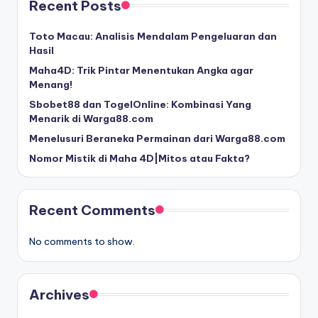
Recent Posts
Toto Macau: Analisis Mendalam Pengeluaran dan
Hasil
Maha4D: Trik Pintar Menentukan Angka agar
Menang!
Sbobet88 dan TogelOnline: Kombinasi Yang
Menarik di Warga88.com
Menelusuri Beraneka Permainan dari Warga88.com
Nomor Mistik di Maha 4D|Mitos atau Fakta?
Recent Comments
No comments to show.
Archives