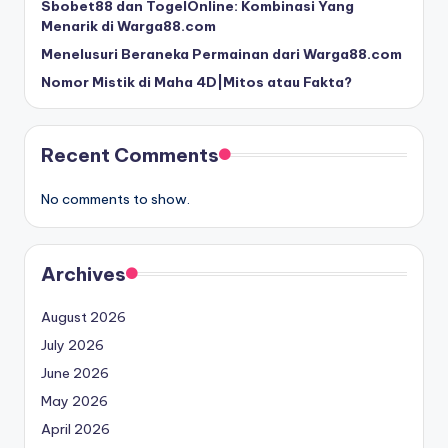
Sbobet88 dan TogelOnline: Kombinasi Yang
Menarik di Warga88.com
Menelusuri Beraneka Permainan dari Warga88.com
Nomor Mistik di Maha 4D|Mitos atau Fakta?
Recent Comments
No comments to show.
Archives
August 2026
July 2026
June 2026
May 2026
April 2026