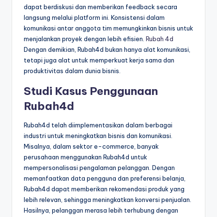
dapat berdiskusi dan memberikan feedback secara
langsung melalui platform ini. Konsistensi dalam
komunikasi antar anggota tim memungkinkan bisnis untuk
menjalankan proyek dengan lebih efisien.
Rubah 4d
Dengan demikian, Rubah4d bukan hanya alat komunikasi,
tetapi juga alat untuk memperkuat kerja sama dan
produktivitas dalam dunia bisnis.
Studi Kasus Penggunaan
Rubah4d
Rubah4d telah diimplementasikan dalam berbagai
industri untuk meningkatkan bisnis dan komunikasi.
Misalnya, dalam sektor e-commerce, banyak
perusahaan menggunakan Rubah4d untuk
mempersonalisasi pengalaman pelanggan. Dengan
memanfaatkan data pengguna dan preferensi belanja,
Rubah4d dapat memberikan rekomendasi produk yang
lebih relevan, sehingga meningkatkan konversi penjualan.
Hasilnya, pelanggan merasa lebih terhubung dengan