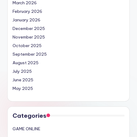
March 2026
February 2026
January 2026
December 2025
November 2025
October 2025
September 2025
August 2025
July 2025
June 2025
May 2025
Categories
GAME ONLINE