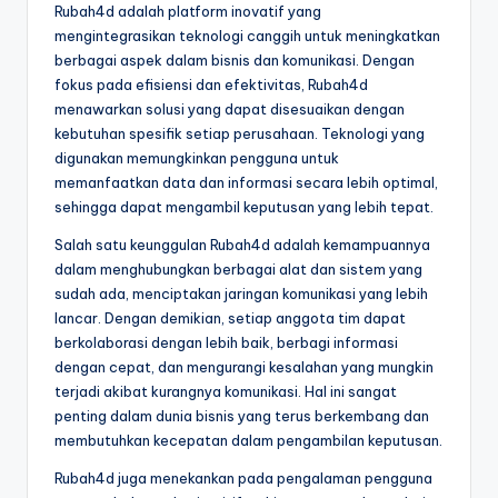
Rubah4d adalah platform inovatif yang
mengintegrasikan teknologi canggih untuk meningkatkan
berbagai aspek dalam bisnis dan komunikasi. Dengan
fokus pada efisiensi dan efektivitas, Rubah4d
menawarkan solusi yang dapat disesuaikan dengan
kebutuhan spesifik setiap perusahaan. Teknologi yang
digunakan memungkinkan pengguna untuk
memanfaatkan data dan informasi secara lebih optimal,
sehingga dapat mengambil keputusan yang lebih tepat.
Salah satu keunggulan Rubah4d adalah kemampuannya
dalam menghubungkan berbagai alat dan sistem yang
sudah ada, menciptakan jaringan komunikasi yang lebih
lancar. Dengan demikian, setiap anggota tim dapat
berkolaborasi dengan lebih baik, berbagi informasi
dengan cepat, dan mengurangi kesalahan yang mungkin
terjadi akibat kurangnya komunikasi. Hal ini sangat
penting dalam dunia bisnis yang terus berkembang dan
membutuhkan kecepatan dalam pengambilan keputusan.
Rubah4d juga menekankan pada pengalaman pengguna