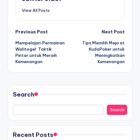
View All Posts
Post
Previous Post
Next Post
Mempelajari Permainan
Tips Memilih Meja at
navigation
Walitogel: Taktik
KudaPoker untuk
Pintar untuk Meraih
Meningkatkan
Kemenangan
Kemenangan
Search
Search
Recent Posts