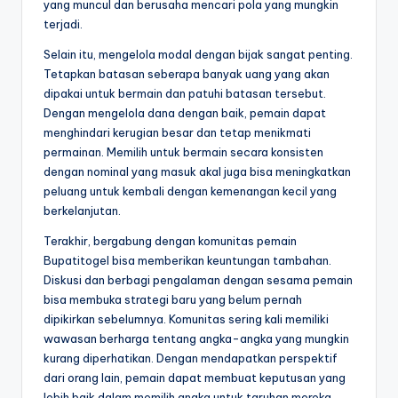
yang muncul dan berusaha mencari pola yang mungkin
terjadi.
Selain itu, mengelola modal dengan bijak sangat penting.
Tetapkan batasan seberapa banyak uang yang akan
dipakai untuk bermain dan patuhi batasan tersebut.
Dengan mengelola dana dengan baik, pemain dapat
menghindari kerugian besar dan tetap menikmati
permainan. Memilih untuk bermain secara konsisten
dengan nominal yang masuk akal juga bisa meningkatkan
peluang untuk kembali dengan kemenangan kecil yang
berkelanjutan.
Terakhir, bergabung dengan komunitas pemain
Bupatitogel bisa memberikan keuntungan tambahan.
Diskusi dan berbagi pengalaman dengan sesama pemain
bisa membuka strategi baru yang belum pernah
dipikirkan sebelumnya. Komunitas sering kali memiliki
wawasan berharga tentang angka-angka yang mungkin
kurang diperhatikan. Dengan mendapatkan perspektif
dari orang lain, pemain dapat membuat keputusan yang
lebih baik dalam memilih angka untuk taruhan mereka.