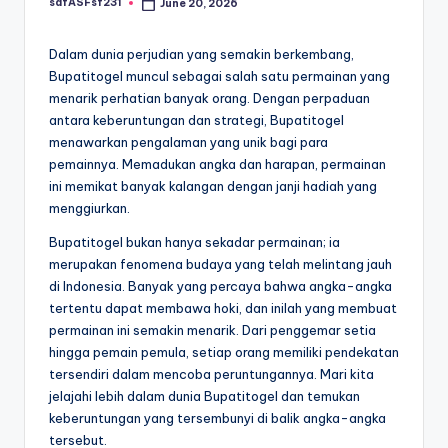
safASFsf231
June 20, 2026
Posted
by
Dalam dunia perjudian yang semakin berkembang,
Bupatitogel muncul sebagai salah satu permainan yang
menarik perhatian banyak orang. Dengan perpaduan
antara keberuntungan dan strategi, Bupatitogel
menawarkan pengalaman yang unik bagi para
pemainnya. Memadukan angka dan harapan, permainan
ini memikat banyak kalangan dengan janji hadiah yang
menggiurkan.
Bupatitogel bukan hanya sekadar permainan; ia
merupakan fenomena budaya yang telah melintang jauh
di Indonesia. Banyak yang percaya bahwa angka-angka
tertentu dapat membawa hoki, dan inilah yang membuat
permainan ini semakin menarik. Dari penggemar setia
hingga pemain pemula, setiap orang memiliki pendekatan
tersendiri dalam mencoba peruntungannya. Mari kita
jelajahi lebih dalam dunia Bupatitogel dan temukan
keberuntungan yang tersembunyi di balik angka-angka
tersebut.