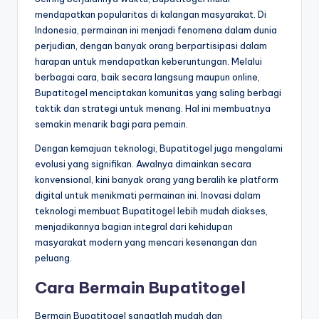
mendapatkan popularitas di kalangan masyarakat. Di
Indonesia, permainan ini menjadi fenomena dalam dunia
perjudian, dengan banyak orang berpartisipasi dalam
harapan untuk mendapatkan keberuntungan. Melalui
berbagai cara, baik secara langsung maupun online,
Bupatitogel menciptakan komunitas yang saling berbagi
taktik dan strategi untuk menang. Hal ini membuatnya
semakin menarik bagi para pemain.
Dengan kemajuan teknologi, Bupatitogel juga mengalami
evolusi yang signifikan. Awalnya dimainkan secara
konvensional, kini banyak orang yang beralih ke platform
digital untuk menikmati permainan ini. Inovasi dalam
teknologi membuat Bupatitogel lebih mudah diakses,
menjadikannya bagian integral dari kehidupan
masyarakat modern yang mencari kesenangan dan
peluang.
Cara Bermain Bupatitogel
Bermain Bupatitogel sangatlah mudah dan