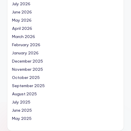
July 2026
June 2026
May 2026
April 2026
March 2026
February 2026
January 2026
December 2025
November 2025
October 2025
September 2025
August 2025
July 2025
June 2025
May 2025