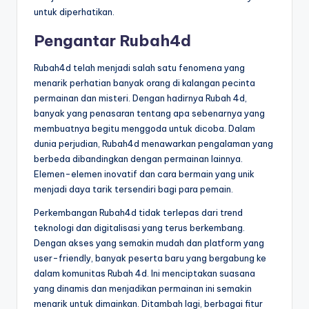
untuk diperhatikan.
Pengantar Rubah4d
Rubah4d telah menjadi salah satu fenomena yang
menarik perhatian banyak orang di kalangan pecinta
permainan dan misteri. Dengan hadirnya Rubah 4d,
banyak yang penasaran tentang apa sebenarnya yang
membuatnya begitu menggoda untuk dicoba. Dalam
dunia perjudian, Rubah4d menawarkan pengalaman yang
berbeda dibandingkan dengan permainan lainnya.
Elemen-elemen inovatif dan cara bermain yang unik
menjadi daya tarik tersendiri bagi para pemain.
Perkembangan Rubah4d tidak terlepas dari trend
teknologi dan digitalisasi yang terus berkembang.
Dengan akses yang semakin mudah dan platform yang
user-friendly, banyak peserta baru yang bergabung ke
dalam komunitas Rubah 4d. Ini menciptakan suasana
yang dinamis dan menjadikan permainan ini semakin
menarik untuk dimainkan. Ditambah lagi, berbagai fitur