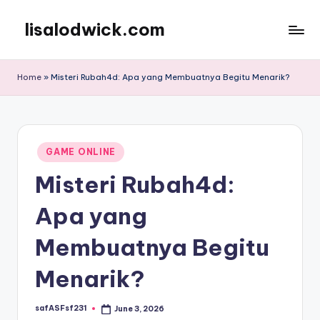
lisalodwick.com
Skip
to
content
Home
»
Misteri Rubah4d: Apa yang Membuatnya Begitu Menarik?
Posted
GAME ONLINE
in
Misteri Rubah4d:
Apa yang
Membuatnya Begitu
Menarik?
safASFsf231
June 3, 2026
Posted