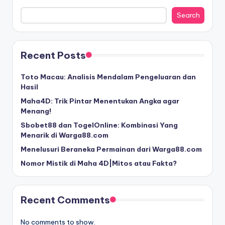
Search
Recent Posts
Toto Macau: Analisis Mendalam Pengeluaran dan
Hasil
Maha4D: Trik Pintar Menentukan Angka agar
Menang!
Sbobet88 dan TogelOnline: Kombinasi Yang
Menarik di Warga88.com
Menelusuri Beraneka Permainan dari Warga88.com
Nomor Mistik di Maha 4D|Mitos atau Fakta?
Recent Comments
No comments to show.