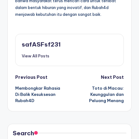
bahwa masyarakat terus mencari cara untuk terlibat
dalam bentuk hiburan yang inovatif, dan Rubah4d
menjawab kebutuhan itu dengan sangat baik.
safASFsf231
View All Posts
Post
Previous Post
Next Post
Membongkar Rahasia
Toto di Macau:
navigation
Di Balik Kesuksesan
Keunggulan dan
Rubah4D
Peluang Menang
Search