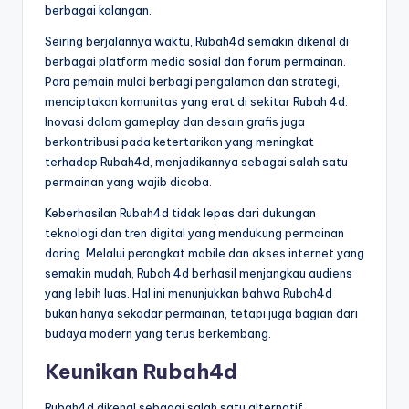
berbagai kalangan.
Seiring berjalannya waktu, Rubah4d semakin dikenal di
berbagai platform media sosial dan forum permainan.
Para pemain mulai berbagi pengalaman dan strategi,
menciptakan komunitas yang erat di sekitar Rubah 4d.
Inovasi dalam gameplay dan desain grafis juga
berkontribusi pada ketertarikan yang meningkat
terhadap Rubah4d, menjadikannya sebagai salah satu
permainan yang wajib dicoba.
Keberhasilan Rubah4d tidak lepas dari dukungan
teknologi dan tren digital yang mendukung permainan
daring. Melalui perangkat mobile dan akses internet yang
semakin mudah, Rubah 4d berhasil menjangkau audiens
yang lebih luas. Hal ini menunjukkan bahwa Rubah4d
bukan hanya sekadar permainan, tetapi juga bagian dari
budaya modern yang terus berkembang.
Keunikan Rubah4d
Rubah4d dikenal sebagai salah satu alternatif