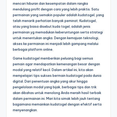
mencari hiburan dan kesempatan dalam rangka
mendulang profit dengan cara yang lebih praktis. Satu
permainan yang semakin populer adalah kudatogel, yang
telah menarik perhatian banyak peminat. Kudatogel,
atau yang biasa disebut kuda togel, adalah jenis
permainan yg memadukan keberuntungan serta strategi
untuk menentukan angka. Dengan kemajuan teknologi,
akses ke permainan ini menjadi lebih gampang melalui
berbagai platform online.
Game kudatogel memberikan peluang bagi semua
pemain agar mendapatkan kemenangan besar dengan
modal yang relatif kecil. Dalam artikel ini, kita akan
mempelajari tips sukses bermain kudatogel pada dunia
digital. Dari penentuan angka yang akur hingga
pengelolaan modal yang bijak, berbagai tips dan trik
akan dibahas untuk menolong Anda meraih hasil terbaik
dalam permainan ini. Mari kita simak lebih jauh tentang
bagaimana memainkan kudatogel dengan efektif serta
menyenangkan.