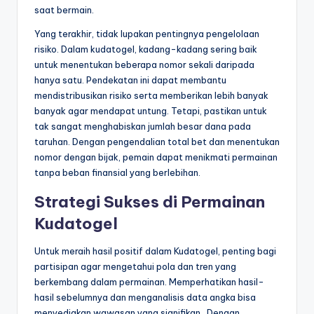
saat bermain.
Yang terakhir, tidak lupakan pentingnya pengelolaan
risiko. Dalam kudatogel, kadang-kadang sering baik
untuk menentukan beberapa nomor sekali daripada
hanya satu. Pendekatan ini dapat membantu
mendistribusikan risiko serta memberikan lebih banyak
banyak agar mendapat untung. Tetapi, pastikan untuk
tak sangat menghabiskan jumlah besar dana pada
taruhan. Dengan pengendalian total bet dan menentukan
nomor dengan bijak, pemain dapat menikmati permainan
tanpa beban finansial yang berlebihan.
Strategi Sukses di Permainan
Kudatogel
Untuk meraih hasil positif dalam Kudatogel, penting bagi
partisipan agar mengetahui pola dan tren yang
berkembang dalam permainan. Memperhatikan hasil-
hasil sebelumnya dan menganalisis data angka bisa
menyediakan wawasan yang signifikan . Dengan