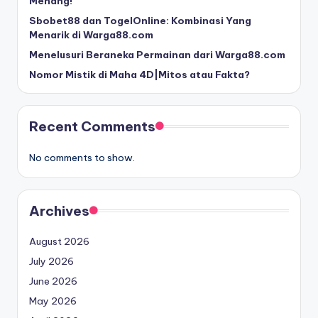
Menang!
Sbobet88 dan TogelOnline: Kombinasi Yang
Menarik di Warga88.com
Menelusuri Beraneka Permainan dari Warga88.com
Nomor Mistik di Maha 4D|Mitos atau Fakta?
Recent Comments
No comments to show.
Archives
August 2026
July 2026
June 2026
May 2026