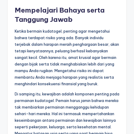
Mempelajari Bahaya serta
Tanggung Jawab
Ketika bermain kudatogel, penting agar mengetahui
bahwa terdapat risiko yang ada. Banyak individu
terjebak dalam harapan meraih penghargaan besar, akan
tetapi kenyataannya, peluang berhasil kebanyakan
sangat kecil. Oleh karena itu, amat krusial agar bermain
dengan bijak serta tidak menghabiskan lebih dari yang
mampu Anda rugikan. Mengetahui risiko ini dapat
membantu Anda menjaga harapan yang realistis serta
menghindari konsekuensi finansial yang buruk.
Di samping itu, kewajiban adalah komponen penting pada
permainan kudatogel. Pemain harus jamin bahwa mereka
tak membiarkan permainan mengganggu kehidupan
sehari-hari mereka. Hal ini termasuk mempertahankan
keseimbangan antara permainan dan kewajiban lainnya
seperti pekerjaan, keluarga, serta kesehatan mental.
Mengatur batasan usia serta uang saat bermain bisa