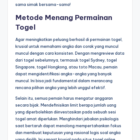
sama simak bersama-sama!
Metode Menang Permainan
Togel
Agar meningkatkan peluang berhasil di permainan togel,
krusial untuk memahami angka dan corak yang muncul
muncul dengan cara konsisten. Dengan mengreview data
dari togel sebelumnya, termasuk togel Sydney, togel
Singapore, togel Hongkong, atau toto Macau, pemain
dapat mengidentifikasi angka-angka yang banyak
muncul. Ini bisa jadi fundamental dalam merancang
rencana pilihan angka yang lebih unggul efektif.
Selain itu, semua pemain harus mengatur anggaran
secara bijak. Mendefinisikan limit berapa jumlah uang
yang diperbolehkan diinvestasikan pada sebuah sesi
togel amat diperlukan. Menghindari jebakan psikologis
saat bertaruh dapat menolong mempertahankan fokus
dan membuat keputusan yang rasional logis soal angka
yang dipilih. Ini sangat krusial pada situs togel online