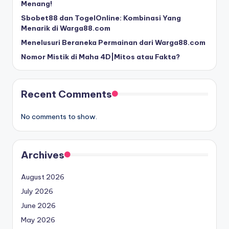
Menang!
Sbobet88 dan TogelOnline: Kombinasi Yang
Menarik di Warga88.com
Menelusuri Beraneka Permainan dari Warga88.com
Nomor Mistik di Maha 4D|Mitos atau Fakta?
Recent Comments
No comments to show.
Archives
August 2026
July 2026
June 2026
May 2026