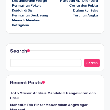
Keistimewaan Warga
Harapan 4D: Di antara
navigation
Permainan Poker:
Cerita dan Fakta
Kaidah di Sisi
Dalam konteks
Permainan Deck yang
Taruhan Angka
Menarik Membuat
Ketagihan
Search
Search
Recent Posts
Toto Macau: Analisis Mendalam Pengeluaran dan
Hasil
Maha4D: Trik Pintar Menentukan Angka agar
Menang!