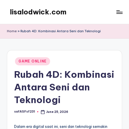
lisalodwick.com
Skip
to
content
Home
»
Rubah 4D: Kombinasi Antara Seni dan Teknologi
Posted
GAME ONLINE
in
Rubah 4D: Kombinasi
Antara Seni dan
Teknologi
safASFsf231
June 25, 2026
Posted
by
Dalam era digital saat ini, seni dan teknologi semakin