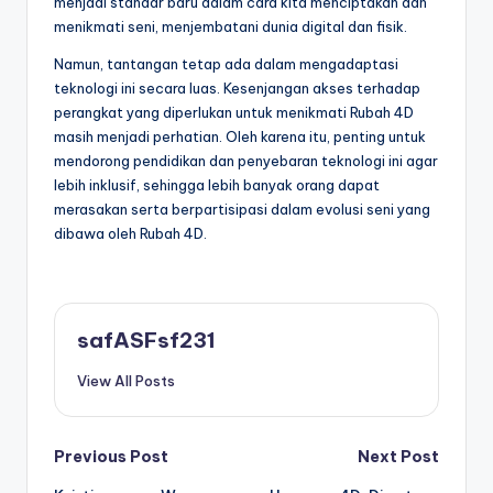
menjadi standar baru dalam cara kita menciptakan dan
menikmati seni, menjembatani dunia digital dan fisik.
Namun, tantangan tetap ada dalam mengadaptasi
teknologi ini secara luas. Kesenjangan akses terhadap
perangkat yang diperlukan untuk menikmati Rubah 4D
masih menjadi perhatian. Oleh karena itu, penting untuk
mendorong pendidikan dan penyebaran teknologi ini agar
lebih inklusif, sehingga lebih banyak orang dapat
merasakan serta berpartisipasi dalam evolusi seni yang
dibawa oleh Rubah 4D.
safASFsf231
View All Posts
Post
Previous Post
Next Post