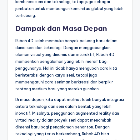
kombinasi seni dan teknologi, tetapi juga sebagai
jembatan untuk membangun komunitas global yang lebih
terhubung.
Dampak dan Masa Depan
Rubah 4D telah membuka banyak peluang baru dalam
dunia seni dan teknologi. Dengan menggabungkan
elemen visual yang dinamis dan interaktif, Rubah 4D
memberikan pengalaman yang lebih imersif bagi
penggunanya. Hal ini tidak hanya mengubah cara kita
berinteraksi dengan karya seni, tetapi juga
mempengaruhi cara seniman berkreasi dan berpikir
tentang medium baru yang mereka gunakan.
Di masa depan, kita dapat melihat lebih banyak integrasi
antara teknologi dan seni dalam bentuk yang lebih
inovatif. Misalnya, penggunaan augmented reality dan
virtual reality dalam proyek seni dapat menambah
dimensi baru bagi pengalaman penonton. Dengan
teknologi yang terus berkembang, Rubah 4D bisa