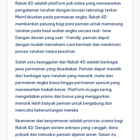
Rubah 4D adalah platform judi online yang menawarkan
pengalaman taruhan dengan inovasi teknologi terkini.
Memfokuskan pada permainan angka, Rubah 4D
memberikan peluang bagi para pemain untuk memasang
taruhan pada hasil undian angka secara real-time.
Dengan desain yang user-friendly, pemain dapat
dengan mudah memahami cara bermain dan menikmati
proses taruhan tanpa kesulitan.
Salah satu keunggulan dari Rubah 4D adalah berbagai
jenis permainan yang disediakan. Pemain dapat memilih
dari berbagai opsi taruhan yang menarik, mulai dari
permainan angka biasa hingga permainan spesial yang
menawarkan hadiah besar. Platform ini juga sering
mengadakan promo dan bonus yang menggiurkan,
menarik lebih banyak pemain untuk bergabung dan
mencoba keberuntungan mereka.
Keamanan dan kenyamanan adalah prioritas utama bagi
Rubah 4D. Dengan sistem enkripsi yang canggih, data
pribadi dan transaksi pemain dijamin aman. Selain itu,