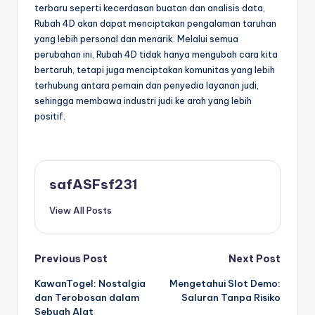
terbaru seperti kecerdasan buatan dan analisis data,
Rubah 4D akan dapat menciptakan pengalaman taruhan
yang lebih personal dan menarik. Melalui semua
perubahan ini, Rubah 4D tidak hanya mengubah cara kita
bertaruh, tetapi juga menciptakan komunitas yang lebih
terhubung antara pemain dan penyedia layanan judi,
sehingga membawa industri judi ke arah yang lebih
positif.
safASFsf231
View All Posts
Post
Previous Post
Next Post
KawanTogel: Nostalgia
Mengetahui Slot Demo:
navigation
dan Terobosan dalam
Saluran Tanpa Risiko
Sebuah Alat