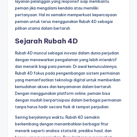
layanan pelanggan yang responsif siap membantu
pemain jika mengalami kendala atau memiliki
pertanyaan. Hal ini semakin memperkuat kepercayaan
pemain untuk terus menggunakan Rubah 4D sebagai
pilihan utama dalam bertaruh.
Sejarah Rubah 4D
Rubah 4D muncul sebagai inovasi dalam dunia perjudian
dengan menawarkan pengalaman yang lebih interaktif
dan menarik bagi para pemain. Di awal kemunculannya,
Rubah 4D fokus pada pengembangan sistem permainan
yang memanfaatkan teknologi digital untuk memberikan
kemudahan akses dan kenyamanan dalam bertaruh.
Dengan menggunakan platform online, pemain bisa
dengan mudah berpartisipasi dalam berbagai permainan
tanpa harus hadir secara fisik di tempat perjudian.
Seiring berjalannya waktu, Rubah 4D semakin
berkembang dengan menambahkan berbagai fitur
menarik seperti analisis statistik, prediksi hasil, dan