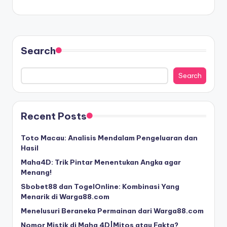
Search
Search
Recent Posts
Toto Macau: Analisis Mendalam Pengeluaran dan
Hasil
Maha4D: Trik Pintar Menentukan Angka agar
Menang!
Sbobet88 dan TogelOnline: Kombinasi Yang
Menarik di Warga88.com
Menelusuri Beraneka Permainan dari Warga88.com
Nomor Mistik di Maha 4D|Mitos atau Fakta?