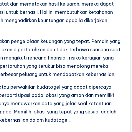
atat dan memetakan hasil keluaran, mereka dapat
i untuk berhasil. Hal ini membutuhkan ketahanan
lah menghadirkan keuntungan apabila dikerjakan
iptakan pengelolaan keuangan yang tepat. Pemain yang
g akan dipertaruhkan dan tidak terbawa suasana saat
mengikuti rencana finansial, risiko kerugian yang
i pertaruhan yang terukur bisa menolong mereka
erbesar peluang untuk mendapatkan keberhasilan.
 atau perwakilan kudatogel yang dapat dipercaya.
rpartisipasi pada lokasi yang aman dan memiliki
asanya menawarkan data yang jelas soal ketentuan
gap. Memilih lokasi yang tepat yang sesuai adalah
keberhasilan dalam kudatogel.