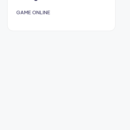
GAME ONLINE