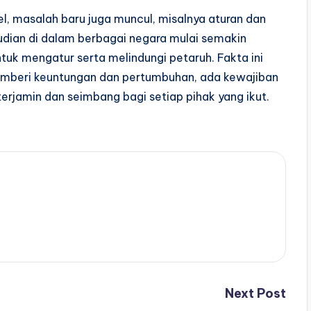
, masalah baru juga muncul, misalnya aturan dan
udian di dalam berbagai negara mulai semakin
tuk mengatur serta melindungi petaruh. Fakta ini
beri keuntungan dan pertumbuhan, ada kewajiban
rjamin dan seimbang bagi setiap pihak yang ikut.
Next Post