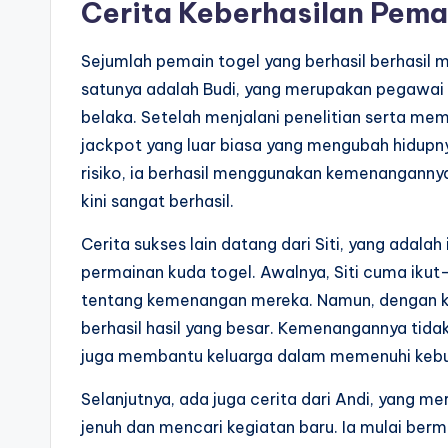
Cerita Keberhasilan Pema
Sejumlah pemain togel yang berhasil berhasil 
satunya adalah Budi, yang merupakan pegawai 
belaka. Setelah menjalani penelitian serta me
jackpot yang luar biasa yang mengubah hidupn
risiko, ia berhasil menggunakan kemenangann
kini sangat berhasil.
Cerita sukses lain datang dari Siti, yang ada
permainan kuda togel. Awalnya, Siti cuma iku
tentang kemenangan mereka. Namun, dengan kete
berhasil hasil yang besar. Kemenangannya tida
juga membantu keluarga dalam memenuhi kebu
Selanjutnya, ada juga cerita dari Andi, yang m
jenuh dan mencari kegiatan baru. Ia mulai be