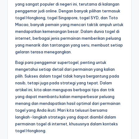
yang sangat populer di negeri ini, terutama di kalangan
penggemar judi online. Dengan banyak pilihan termasuk
togel Hongkong, togel Singapore, togel SYD, dan Toto
Macao, banyak pemain yang mencari taktik ampuh untuk
mendapatkan kemenangan besar. Dalam dunia togel di
internet, berbagai jenis permainan memberikan peluang
yang menarik dan tantangan yang seru, membuat setiap
gelaran terasa menegangkan.
Bagi para penggemar supertogel, penting untuk
mengetahui setiap detail dari permainan yang kalian
pilih. Sukses dalam togel tidak hanya bergantung pada
nasib, tetapi juga pada strategi yang tepat. Dalam
artikel ini, kita akan mengupas berbagai tips dan trik
yang dapat membantu kalian memperbesar peluang
menang dan mendapatkan hasil optimal dari permainan
togel yang Anda ikuti. Mari kita telusuri bersama
langkah-langkah strategis yang dapat diambil dalam
permainan togel di internet, khususnya dalam konteks
togel Hongkong.