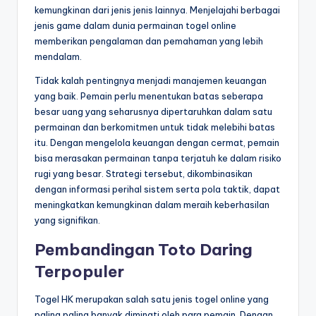
kemungkinan dari jenis jenis lainnya. Menjelajahi berbagai
jenis game dalam dunia permainan togel online
memberikan pengalaman dan pemahaman yang lebih
mendalam.
Tidak kalah pentingnya menjadi manajemen keuangan
yang baik. Pemain perlu menentukan batas seberapa
besar uang yang seharusnya dipertaruhkan dalam satu
permainan dan berkomitmen untuk tidak melebihi batas
itu. Dengan mengelola keuangan dengan cermat, pemain
bisa merasakan permainan tanpa terjatuh ke dalam risiko
rugi yang besar. Strategi tersebut, dikombinasikan
dengan informasi perihal sistem serta pola taktik, dapat
meningkatkan kemungkinan dalam meraih keberhasilan
yang signifikan.
Pembandingan Toto Daring
Terpopuler
Togel HK merupakan salah satu jenis togel online yang
paling paling banyak diminati oleh para pemain. Dengan