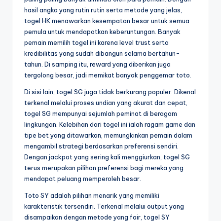
hasil angka yang rutin rutin serta metode yang jelas,
togel HK menawarkan kesempatan besar untuk semua
pemula untuk mendapatkan keberuntungan. Banyak
pemain memilih togel ini karena level trust serta
kredibilitas yang sudah dibangun selama bertahun-
tahun. Di samping itu, reward yang diberikan juga
tergolong besar, jadi memikat banyak penggemar toto.
Di sisi lain, togel SG juga tidak berkurang populer. Dikenal
terkenal melalui proses undian yang akurat dan cepat,
togel SG mempunyai sejumlah peminat di beragam
lingkungan. Kelebihan dari togel ini ialah ragam game dan
tipe bet yang ditawarkan, memungkinkan pemain dalam
mengambil strategi berdasarkan preferensi sendiri.
Dengan jackpot yang sering kali menggiurkan, togel SG
terus merupakan pilihan preferensi bagi mereka yang
mendapat peluang memperoleh besar.
Toto SY adalah pilihan menarik yang memiliki
karakteristik tersendiri. Terkenal melalui output yang
disampaikan dengan metode yang fair, togel SY