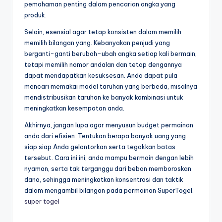
pemahaman penting dalam pencarian angka yang
produk.
Selain, esensial agar tetap konsisten dalam memilih
memilih bilangan yang. Kebanyakan penjudi yang
berganti-ganti berubah-ubah angka setiap kali bermain,
tetapi memilih nomor andalan dan tetap dengannya
dapat mendapatkan kesuksesan. Anda dapat pula
mencari memakai model taruhan yang berbeda, misalnya
mendistribusikan taruhan ke banyak kombinasi untuk
meningkatkan kesempatan anda.
Akhirnya, jangan lupa agar menyusun budget permainan
anda dari efisien. Tentukan berapa banyak uang yang
siap siap Anda gelontorkan serta tegakkan batas
tersebut. Cara ini ini, anda mampu bermain dengan lebih
nyaman, serta tak terganggu dari beban memboroskan
dana, sehingga meningkatkan konsentrasi dan taktik
dalam mengambil bilangan pada permainan SuperTogel.
super togel