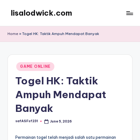
lisalodwick.com
Skip
to
content
Home
»
Togel HK: Taktik Ampuh Mendapat Banyak
Posted
GAME ONLINE
in
Togel HK: Taktik
Ampuh Mendapat
Banyak
safASFsf231
June 5, 2026
Posted
by
Permainan togel telah menjadi salah satu permainan