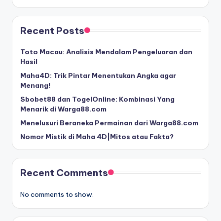
Recent Posts
Toto Macau: Analisis Mendalam Pengeluaran dan
Hasil
Maha4D: Trik Pintar Menentukan Angka agar
Menang!
Sbobet88 dan TogelOnline: Kombinasi Yang
Menarik di Warga88.com
Menelusuri Beraneka Permainan dari Warga88.com
Nomor Mistik di Maha 4D|Mitos atau Fakta?
Recent Comments
No comments to show.