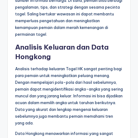
sumber informasi berharga. Di sana, pemain bisa berbagi
pengalaman, tips, dan strategi dengan sesama pecinta
togel. Saling bertukar wawasan ini dapat membantu
memperluas pengetahuan dan meningkatkan
kemampuan pemain dalam meraih kemenangan di
permainan togel.
Analisis Keluaran dan Data
Hongkong
Analisis terhadap keluaran Togel HK sangat penting bagi
para pemain untuk meningkatkan peluang menang.
Dengan mempelajari pola-pola dari hasil sebelumnya,
pemain dapat mengidentifikasi angka-angka yang sering
muncul dan yang jarang keluar. Informasi ini bisa dijadikan
acuan dalam memilih angka untuk taruhan berikutnya.
Data yang akurat dan lengkap mengenai keluaran
sebelumnya juga membantu pemain memahami tren
yang ada.
Data Hongkong menawarkan informasi yang sangat