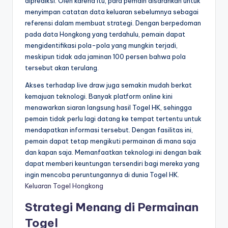
diprediksi. Oleh karena itu, para pemain disarankan untuk
menyimpan catatan data keluaran sebelumnya sebagai
referensi dalam membuat strategi. Dengan berpedoman
pada data Hongkong yang terdahulu, pemain dapat
mengidentifikasi pola-pola yang mungkin terjadi,
meskipun tidak ada jaminan 100 persen bahwa pola
tersebut akan terulang.
Akses terhadap live draw juga semakin mudah berkat
kemajuan teknologi. Banyak platform online kini
menawarkan siaran langsung hasil Togel HK, sehingga
pemain tidak perlu lagi datang ke tempat tertentu untuk
mendapatkan informasi tersebut. Dengan fasilitas ini,
pemain dapat tetap mengikuti permainan di mana saja
dan kapan saja. Memanfaatkan teknologi ini dengan baik
dapat memberi keuntungan tersendiri bagi mereka yang
ingin mencoba peruntungannya di dunia Togel HK.
Keluaran Togel Hongkong
Strategi Menang di Permainan
Togel