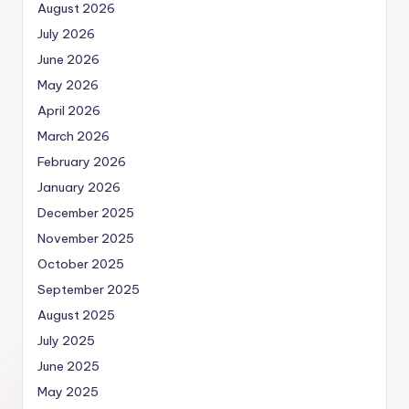
August 2026
July 2026
June 2026
May 2026
April 2026
March 2026
February 2026
January 2026
December 2025
November 2025
October 2025
September 2025
August 2025
July 2025
June 2025
May 2025