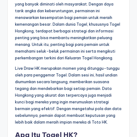
yang banyak diminati oleh masyarakat. Dengan daya
tarik angka dan keberuntungan, permainan ini
menawarkan kesempatan bagi pemain untuk meraih
kemenangan besar. Dalam dunia Togel, khususnya Togel
Hongkong, terdapat berbagai strategi dan informasi
penting yang bisa membantu meningkatkan peluang
menang. Untuk itu, penting bagi para pemain untuk
memahami seluk-beluk permainan ini serta mengikuti
perkembangan terkini dari Keluaran Togel Hongkong.
Live Draw HK merupakan momen yang ditunggu-tunggu
oleh para penggemar Togel. Dalam sesi ini, hasil undian
diumumkan secara langsung, memberikan suasana
tegang dan mendebarkan bagi setiap pemain. Data
Hongkong yang akurat dan terpercaya juga menjadi
kunci bagi mereka yang ingin merumuskan strategi
bermain yang efektif. Dengan mengetahui pola dan data
sebelumnya, pemain dapat membuat keputusan yang
lebih baik dalam meraih impian mereka di Toto HK.
Apa Itu Togel HK?