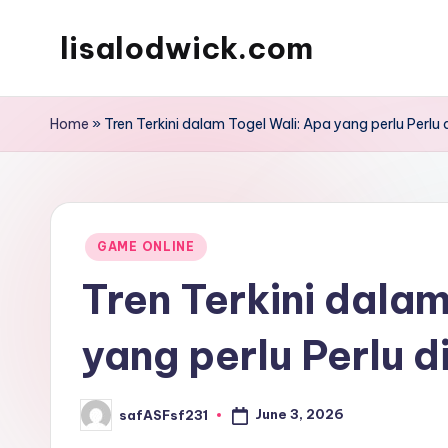
lisalodwick.com
Skip
to
content
Home
»
Tren Terkini dalam Togel Wali: Apa yang perlu Perlu 
Posted
GAME ONLINE
in
Tren Terkini dala
yang perlu Perlu d
June 3, 2026
safASFsf231
Posted
by