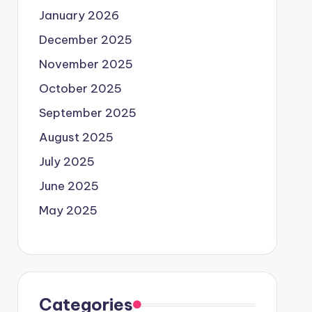
January 2026
December 2025
November 2025
October 2025
September 2025
August 2025
July 2025
June 2025
May 2025
Categories