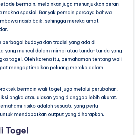
metode bermain, melainkan juga menunjukkan peran
ya makna spesial. Banyak pemain percaya bahwa
embawa nasib baik, sehingga mereka amat
dar.
 berbagai budaya dan tradisi yang ada di
ka yang muncul dalam mimpi atau tanda-tanda yang
ngka togel. Oleh karena itu, pemahaman tentang wali
dapat mengoptimalkan peluang mereka dalam
praktek bermain wali togel juga melalui perubahan.
si angka atau ulasan yang dianggap lebih akurat.
memahami risiko adalah sesuatu yang perlu
l untuk mendapatkan output yang diharapkan.
i Togel