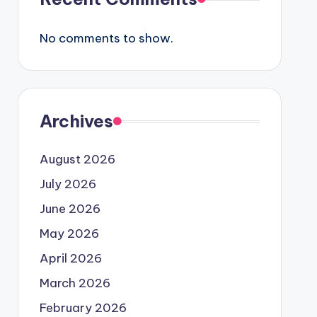
No comments to show.
Archives
August 2026
July 2026
June 2026
May 2026
April 2026
March 2026
February 2026