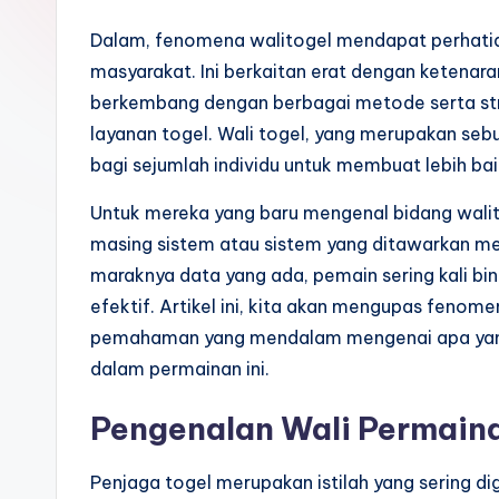
Dalam, fenomena walitogel mendapat perhatian
masyarakat. Ini berkaitan erat dengan ketenar
berkembang dengan berbagai metode serta stra
layanan togel. Wali togel, yang merupakan sebu
bagi sejumlah individu untuk membuat lebih ba
Untuk mereka yang baru mengenal bidang wal
masing sistem atau sistem yang ditawarkan m
maraknya data yang ada, pemain sering kali 
efektif. Artikel ini, kita akan mengupas feno
pemahaman yang mendalam mengenai apa yang 
dalam permainan ini.
Pengenalan Wali Permaina
Penjaga togel merupakan istilah yang sering digu