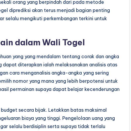
ekali orang yang berpindah dari pada metode
togel diprediksi akan terus menjadi bagian penting
ar selalu mengikuti perkembangan terkini untuk
ain dalam Wali Togel
ahuan yang yang mendalam tentang corak dan angka
ng dapat diterapkan ialah melaksanakan analisis atas
gan cara menganalisis angka-angka yang sering
emilih nomor yang mana yang lebih berpotensi untuk
t hasil permainan supaya dapat belajar kecenderungan
 budget secara bijak. Letakkan batas maksimal
geluaran biaya yang tinggi. Pengelolaan uang yang
 selalu berdisiplin serta supaya tidak terlalu