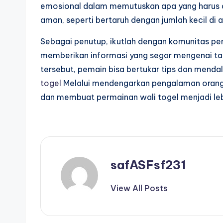
emosional dalam memutuskan apa yang harus d
aman, seperti bertaruh dengan jumlah kecil di
Sebagai penutup, ikutlah dengan komunitas pem
memberikan informasi yang segar mengenai tak
tersebut, pemain bisa bertukar tips dan mend
togel
Melalui mendengarkan pengalaman orang 
dan membuat permainan wali togel menjadi leb
safASFsf231
View All Posts