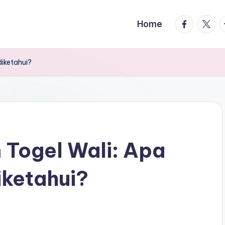
facebook.
twitte
t
Home
diketahui?
m Togel Wali: Apa
iketahui?