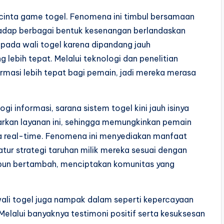
ecinta game togel. Fenomena ini timbul bersamaan
hadap berbagai bentuk kesenangan berlandaskan
epada wali togel karena dipandang jauh
lebih tepat. Melalui teknologi dan penelitian
rmasi lebih tepat bagi pemain, jadi mereka merasa
gi informasi, sarana sistem togel kini jauh isinya
arkan layanan ini, sehingga memungkinkan pemain
a real-time. Fenomena ini menyediakan manfaat
tur strategi taruhan milik mereka sesuai dengan
in pun bertambah, menciptakan komunitas yang
i togel juga nampak dalam seperti kepercayaan
elalui banyaknya testimoni positif serta kesuksesan