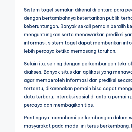
Sistem togel semakin dikenal di antara para p
dengan bertambahnya ketertarikan publik ter
keberuntungan. Banyak sekali pemain beralih k
menguntungkan serta menawarkan prediksi yang 
informasi, sistem togel dapat memberikan info
lebih percaya ketika memasang taruhan.
Selain itu, seiring dengan perkembangan teknolo
diakses. Banyak situs dan aplikasi yang menaw
agar memperoleh informasi dan prediksi secar
tertentu, dikarenakan pemain bisa cepat menga
data terbaru. Interaksi sosial di antara pema
percaya dan membagikan tips.
Pentingnya memahami perkembangan dalam wal
masyarakat pada model ini terus berkembang. M