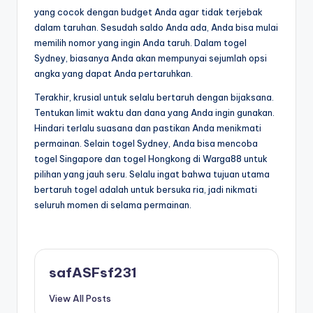
yang cocok dengan budget Anda agar tidak terjebak
dalam taruhan. Sesudah saldo Anda ada, Anda bisa mulai
memilih nomor yang ingin Anda taruh. Dalam togel
Sydney, biasanya Anda akan mempunyai sejumlah opsi
angka yang dapat Anda pertaruhkan.
Terakhir, krusial untuk selalu bertaruh dengan bijaksana.
Tentukan limit waktu dan dana yang Anda ingin gunakan.
Hindari terlalu suasana dan pastikan Anda menikmati
permainan. Selain togel Sydney, Anda bisa mencoba
togel Singapore dan togel Hongkong di Warga88 untuk
pilihan yang jauh seru. Selalu ingat bahwa tujuan utama
bertaruh togel adalah untuk bersuka ria, jadi nikmati
seluruh momen di selama permainan.
safASFsf231
View All Posts