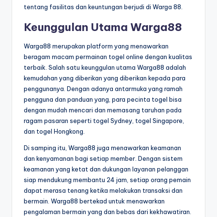
tentang fasilitas dan keuntungan berjudi di Warga 88.
Keunggulan Utama Warga88
Warga88 merupakan platform yang menawarkan
beragam macam permainan togel online dengan kualitas
terbaik. Salah satu keunggulan utama Warga88 adalah
kemudahan yang diberikan yang diberikan kepada para
penggunanya. Dengan adanya antarmuka yang ramah
pengguna dan panduan yang, para pecinta togel bisa
dengan mudah mencari dan memasang taruhan pada
ragam pasaran seperti togel Sydney, togel Singapore,
dan togel Hongkong.
Di samping itu, Warga88 juga menawarkan keamanan
dan kenyamanan bagi setiap member. Dengan sistem
keamanan yang ketat dan dukungan layanan pelanggan
siap mendukung membantu 24 jam, setiap orang pemain
dapat merasa tenang ketika melakukan transaksi dan
bermain. Warga88 bertekad untuk menawarkan
pengalaman bermain yang dan bebas dari kekhawatiran.