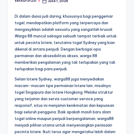
safASFsf231
June 1, 2026
Posted
by
Di dalam dunia judi daring, khususnya bagi penggemar
togel, mendapatkan platform yang terpercaya dan
mengasyikkan adalah sesuatu yang sangatlah krusial.
Warga 88 muncul sebagai sebuah tempat terbaik untuk
untuk pecinta lotere, terutama togel Sydney yang kian
dikenal di antara penjudi. Dengan berbagai opsi
permainan dan aksesibilitas akses, warga 88
memberikan pengalaman yang tak terlupakan yang tak
terlupakan bagi para penjudi.
Selain lotere Sydney, warga88 juga menyediakan
macam-macam tipe permainan lotere lain, misalnya
togel Singapura dan lotere Hongkong. Melalui struktur
yang terjamin dan servis customer service yang
responsif, situs ini menjamin kenikmatan dan kepuasan
bagi seluruh pengguna. Baik apakah masih baru alam
togel online maupun penjudi berpengalaman, warga88
menjadi pilihan utama untuk menyenangkan perasaan
pecinta lotere. Ikuti terus agar mengetahui lebih dalam