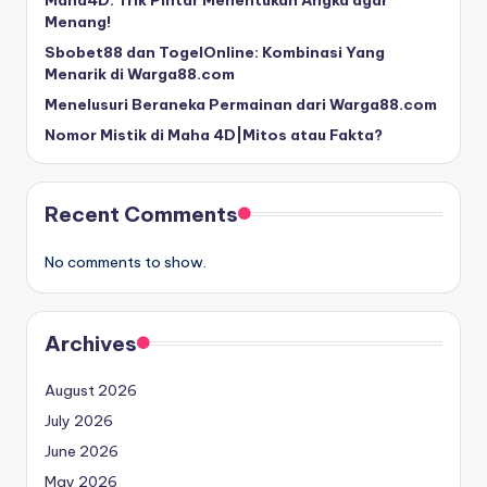
Maha4D: Trik Pintar Menentukan Angka agar
Menang!
Sbobet88 dan TogelOnline: Kombinasi Yang
Menarik di Warga88.com
Menelusuri Beraneka Permainan dari Warga88.com
Nomor Mistik di Maha 4D|Mitos atau Fakta?
Recent Comments
No comments to show.
Archives
August 2026
July 2026
June 2026
May 2026