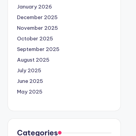
January 2026
December 2025
November 2025
October 2025
September 2025
August 2025
July 2025
June 2025
May 2025
Categories