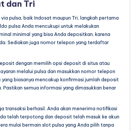
t dan Tri
 via pulsa, baik Indosat maupun Tri, langkah pertama
aldo pulsa Anda mencukupi untuk melakukan
inal minimal yang bisa Anda depositkan, karena
da. Sediakan juga nomor telepon yang terdaftar
eposit dengan memilih opsi deposit di situs atau
bayaran melalui pulsa dan masukkan nomor telepon
nya yang biasanya mencakup konfirmasi jumlah deposit
a. Pastikan semua informasi yang dimasukkan benar
a transaksi berhasil. Anda akan menerima notifikasi
da telah terpotong dan deposit telah masuk ke akun
ra mulai bermain slot pulsa yang Anda pilih tanpa