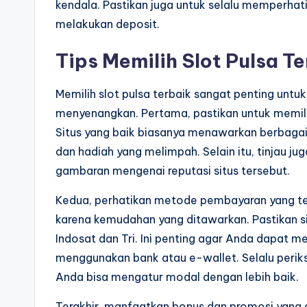
kendala. Pastikan juga untuk selalu memperha
melakukan deposit.
Tips Memilih Slot Pulsa T
Memilih slot pulsa terbaik sangat penting un
menyenangkan. Pertama, pastikan untuk memilih 
Situs yang baik biasanya menawarkan berbagai 
dan hadiah yang melimpah. Selain itu, tinjau j
gambaran mengenai reputasi situs tersebut.
Kedua, perhatikan metode pembayaran yang ters
karena kemudahan yang ditawarkan. Pastikan si
Indosat dan Tri. Ini penting agar Anda dapat 
menggunakan bank atau e-wallet. Selalu periks
Anda bisa mengatur modal dengan lebih baik.
Terakhir, manfaatkan bonus dan promosi yang di