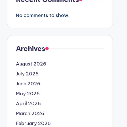
No comments to show.
Archives
August 2026
July 2026
June 2026
May 2026
April 2026
March 2026
February 2026