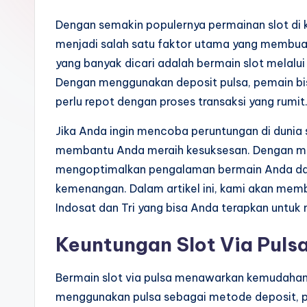
Dengan semakin populernya permainan slot di 
menjadi salah satu faktor utama yang membuat 
yang banyak dicari adalah bermain slot melalui
Dengan menggunakan deposit pulsa, pemain bis
perlu repot dengan proses transaksi yang rumit
Jika Anda ingin mencoba peruntungan di dunia s
membantu Anda meraih kesuksesan. Dengan men
mengoptimalkan pengalaman bermain Anda da
kemenangan. Dalam artikel ini, kami akan memba
Indosat dan Tri yang bisa Anda terapkan untu
Keuntungan Slot Via Puls
Bermain slot via pulsa menawarkan kemudahan 
menggunakan pulsa sebagai metode deposit, pe