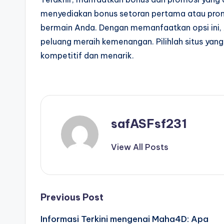
menyediakan bonus setoran pertama atau prom
bermain Anda. Dengan memanfaatkan opsi ini,
peluang meraih kemenangan. Pilihlah situs yan
kompetitif dan menarik.
safASFsf231
View All Posts
Post
Previous Post
Informasi Terkini mengenai Maha4D: Apa