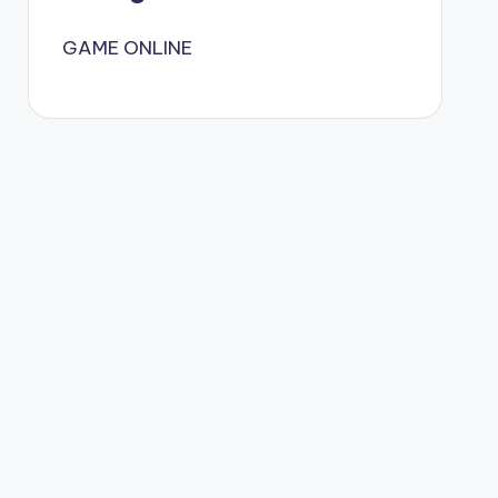
GAME ONLINE