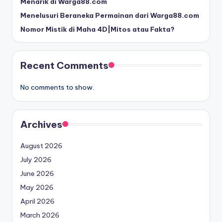
Menarik di Warga88.com
Menelusuri Beraneka Permainan dari Warga88.com
Nomor Mistik di Maha 4D|Mitos atau Fakta?
Recent Comments
No comments to show.
Archives
August 2026
July 2026
June 2026
May 2026
April 2026
March 2026