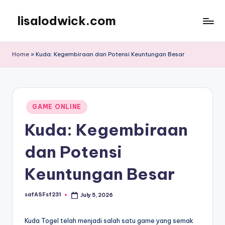
lisalodwick.com
Skip
to
content
Home
»
Kuda: Kegembiraan dan Potensi Keuntungan Besar
Posted
GAME ONLINE
in
Kuda: Kegembiraan
dan Potensi
Keuntungan Besar
safASFsf231
July 5, 2026
Posted
by
Kuda Togel telah menjadi salah satu game yang semak