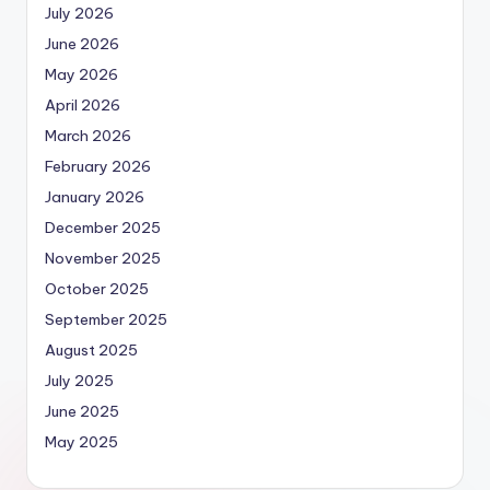
July 2026
June 2026
May 2026
April 2026
March 2026
February 2026
January 2026
December 2025
November 2025
October 2025
September 2025
August 2025
July 2025
June 2025
May 2025