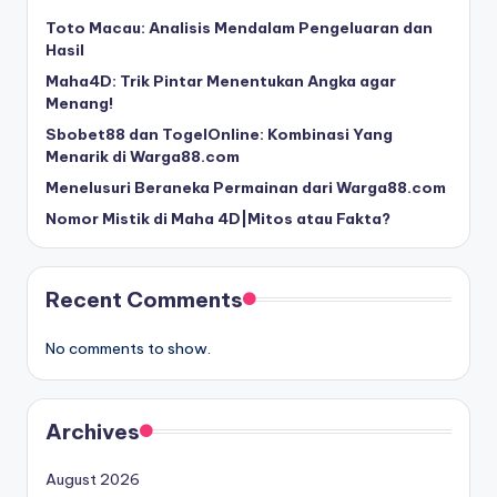
Toto Macau: Analisis Mendalam Pengeluaran dan
Hasil
Maha4D: Trik Pintar Menentukan Angka agar
Menang!
Sbobet88 dan TogelOnline: Kombinasi Yang
Menarik di Warga88.com
Menelusuri Beraneka Permainan dari Warga88.com
Nomor Mistik di Maha 4D|Mitos atau Fakta?
Recent Comments
No comments to show.
Archives
August 2026