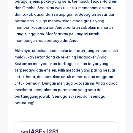
beragam jenis poker yang seru, termasuk Texas Hold’em
dan Omaha. Sediakan waktu untuk memahami aturan
dan taktik dasar dari setiap game. Sebagian besar dari
permainan ini juga menawarkan mode gratis yang
memberi kesempatan Anda berlatih sebelum menaruh
uang sungguhan. Manfaatkan peluang ini untuk
membangun rasa percaya diri Anda.
Akhirnya, sebelum anda mulai bertaruh, jangan lupa untuk
melakukan setor dana ke rekening Kudapoker Anda.
Sistem ini menyediakan berbagai pilihan bayar yang
terpercaya dan efisien. Pilih metode yang paling sesuai
untuk Anda, dan pastikan untuk menetapkan anggaran
untuk bermain. Dengan menjaga batasan ini, Anda dapat
menikmati pengalaman permainan yang seru dan
bertanggung jawab. Semoga sukses, dan semoga
beruntung!
safASFsf231