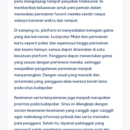
perlu mengunjungi tempat perjudian tradisional. Ini
memberikan keluwesan untuk para pemain dalam
merasakan permainan favorit mereka sendiri tanpa
adanya batasan waktu dan tempat.
Di samping itu, platform ini menyediakan beragam game
yang dan bervariasi.
kudapoker
Mulai dari permainan
kartu seperti poker dan sejenisnya hingga permainan
dari kasino lainnya, semua dapat ditemukan di satu
kesatuan platform. Pengguna dapat menentukan game
yang sesuai dengan preferensi mereka, sehingga
menjadikan pengalaman permainan menjadi
menyenangkan. Dengan visual yang menarik dan
antarmuka yang, pengguna akan merasa betah lama
pada situs kudapoker.
Keamanan serta kenyamanan juga menjadi merupakan
prioritas pada kudapoker. Situs ini dilengkapi dengan
sistem keamanan keamanan yang canggih agar canggih
agar melindungi informasi pribadi dan serta transaksi
para pengguna. Selain itu, layanan pelanggan yang
responsif selalu membantu pengguna setiap saat jika