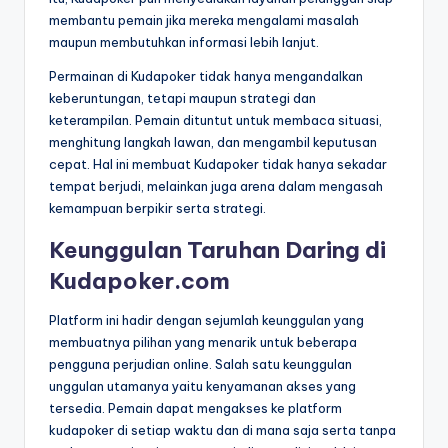
membantu pemain jika mereka mengalami masalah
maupun membutuhkan informasi lebih lanjut.
Permainan di Kudapoker tidak hanya mengandalkan
keberuntungan, tetapi maupun strategi dan
keterampilan. Pemain dituntut untuk membaca situasi,
menghitung langkah lawan, dan mengambil keputusan
cepat. Hal ini membuat Kudapoker tidak hanya sekadar
tempat berjudi, melainkan juga arena dalam mengasah
kemampuan berpikir serta strategi.
Keunggulan Taruhan Daring di
Kudapoker.com
Platform ini hadir dengan sejumlah keunggulan yang
membuatnya pilihan yang menarik untuk beberapa
pengguna perjudian online. Salah satu keunggulan
unggulan utamanya yaitu kenyamanan akses yang
tersedia. Pemain dapat mengakses ke platform
kudapoker di setiap waktu dan di mana saja serta tanpa