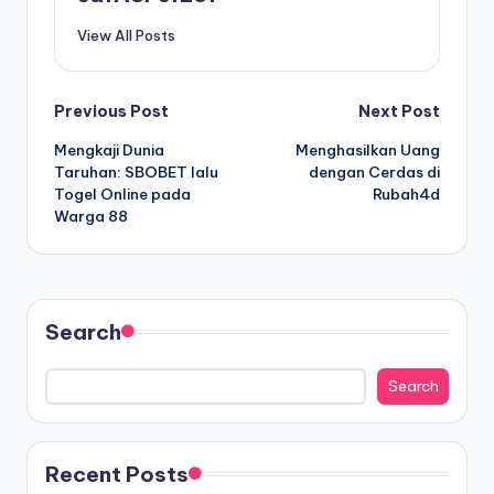
View All Posts
Post
Previous Post
Next Post
Mengkaji Dunia
Menghasilkan Uang
navigation
Taruhan: SBOBET lalu
dengan Cerdas di
Togel Online pada
Rubah4d
Warga 88
Search
Search
Recent Posts