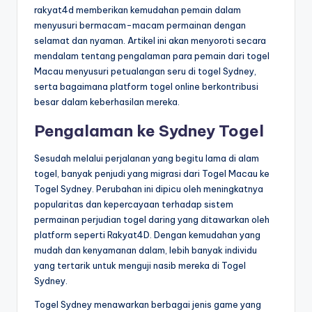
rakyat4d memberikan kemudahan pemain dalam
menyusuri bermacam-macam permainan dengan
selamat dan nyaman. Artikel ini akan menyoroti secara
mendalam tentang pengalaman para pemain dari togel
Macau menyusuri petualangan seru di togel Sydney,
serta bagaimana platform togel online berkontribusi
besar dalam keberhasilan mereka.
Pengalaman ke Sydney Togel
Sesudah melalui perjalanan yang begitu lama di alam
togel, banyak penjudi yang migrasi dari Togel Macau ke
Togel Sydney. Perubahan ini dipicu oleh meningkatnya
popularitas dan kepercayaan terhadap sistem
permainan perjudian togel daring yang ditawarkan oleh
platform seperti Rakyat4D. Dengan kemudahan yang
mudah dan kenyamanan dalam, lebih banyak individu
yang tertarik untuk menguji nasib mereka di Togel
Sydney.
Togel Sydney menawarkan berbagai jenis game yang