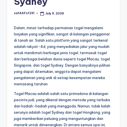
Sydney
safASFsf231
July 9, 2026
Posted
by
Dalam, minat terhadap permainan togel mengalami
lonjakan yang signifikan, sangat di kalangan penggemar
di tanah air. Salah satu platform yang sangat terkenal
adalah rakyat-4d, yang menyediakan jalur yang mudah
untuk menikmati berbagai jenis togel, termasuk togel
dari berbagai belahan dunia seperti togel Macau, togel
Singapore, dan togel Sydney. Dengan banyaknya pilihan
yang dapat ditemukan, anggota dapat mengalami
pengalaman yang unik di setiap kesempatan mereka
memasang taruhan.
Togel Macau adalah salah satu primadona di kalangan
pecinta judi, yang dikenal dengan metode yang terbuka
dan hadiah-hadiah yang menggoda. Namun, tidak kalah
serunya adalah togel Sydney dan togel Hongkong, yang
juga memberikan peluang yang menguntungkan dan
menarik untuk dimenangkan. Di antara semua opsi ini,