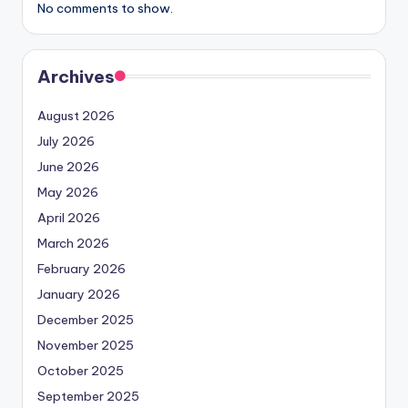
No comments to show.
Archives
August 2026
July 2026
June 2026
May 2026
April 2026
March 2026
February 2026
January 2026
December 2025
November 2025
October 2025
September 2025