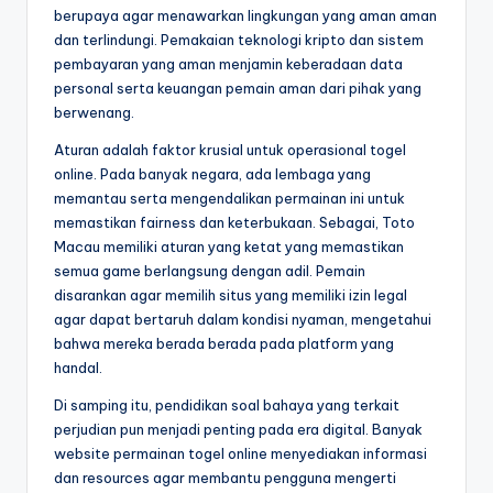
berupaya agar menawarkan lingkungan yang aman aman
dan terlindungi. Pemakaian teknologi kripto dan sistem
pembayaran yang aman menjamin keberadaan data
personal serta keuangan pemain aman dari pihak yang
berwenang.
Aturan adalah faktor krusial untuk operasional togel
online. Pada banyak negara, ada lembaga yang
memantau serta mengendalikan permainan ini untuk
memastikan fairness dan keterbukaan. Sebagai, Toto
Macau memiliki aturan yang ketat yang memastikan
semua game berlangsung dengan adil. Pemain
disarankan agar memilih situs yang memiliki izin legal
agar dapat bertaruh dalam kondisi nyaman, mengetahui
bahwa mereka berada berada pada platform yang
handal.
Di samping itu, pendidikan soal bahaya yang terkait
perjudian pun menjadi penting pada era digital. Banyak
website permainan togel online menyediakan informasi
dan resources agar membantu pengguna mengerti