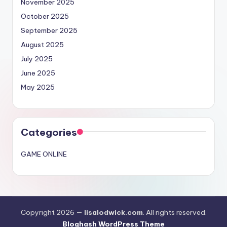
November 2025
October 2025
September 2025
August 2025
July 2025
June 2025
May 2025
Categories
GAME ONLINE
Copyright 2026 —
lisalodwick.com
. All rights reserved.
Bloghash WordPress Theme