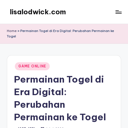
lisalodwick.com
Skip
to
content
Home
»
Permainan Togel di Era Digital: Perubahan Permainan ke
Togel
Posted
GAME ONLINE
in
Permainan Togel di
Era Digital:
Perubahan
Permainan ke Togel