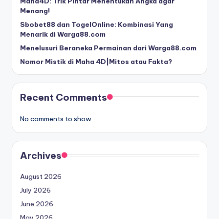
Maha4D: Trik Pintar Menentukan Angka agar
Menang!
Sbobet88 dan TogelOnline: Kombinasi Yang
Menarik di Warga88.com
Menelusuri Beraneka Permainan dari Warga88.com
Nomor Mistik di Maha 4D|Mitos atau Fakta?
Recent Comments
No comments to show.
Archives
August 2026
July 2026
June 2026
May 2026