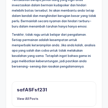
investasikan dalam bermain kudapoker dan hindari
melebihi batas tersebut. Ini akan membantu anda tetap
dalam kendali dan menghindari kerugian besar yang tidak
perlu. Bermainlah secara nyaman dan hindari terburu-
buru dalam menambah taruhan hanya hanya emosi.
Terakhir, tidak ragu untuk belajar dari pengalaman.
Setiap permainan adalah kesempatan untuk
memperbaiki keterampilan anda. Jika anda kalah, analisis
apa yang salah dan coba untuk tidak melakukan
kesalahan yang sama. Tetaplah ingat bahwa game ini
juga melibatkan keberuntungan, jadi pastikan anda
bersenang-senang dan rasakan pengalamannya.
safASFsf231
View All Posts