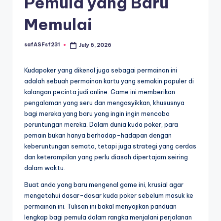
Pemula yang Baru
Memulai
safASFsf231
July 6, 2026
Posted
by
Kudapoker yang dikenal juga sebagai permainan ini
adalah sebuah permainan kartu yang semakin populer di
kalangan pecinta judi online. Game ini memberikan
pengalaman yang seru dan mengasyikkan, khususnya
bagi mereka yang baru yang ingin ingin mencoba
peruntungan mereka. Dalam dunia kuda poker, para
pemain bukan hanya berhadap-hadapan dengan
keberuntungan semata, tetapi juga strategi yang cerdas
dan keterampilan yang perlu diasah dipertajam seiring
dalam waktu.
Buat anda yang baru mengenal game ini, krusial agar
mengetahui dasar-dasar kuda poker sebelum masuk ke
permainan ini. Tulisan ini bakal menyajikan panduan
lengkap bagi pemula dalam rangka menjalani perjalanan