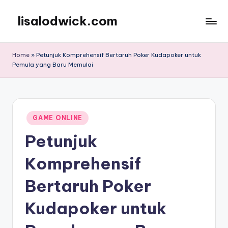
lisalodwick.com
Skip
to
content
Home
»
Petunjuk Komprehensif Bertaruh Poker Kudapoker untuk
Pemula yang Baru Memulai
Posted
GAME ONLINE
in
Petunjuk
Komprehensif
Bertaruh Poker
Kudapoker untuk