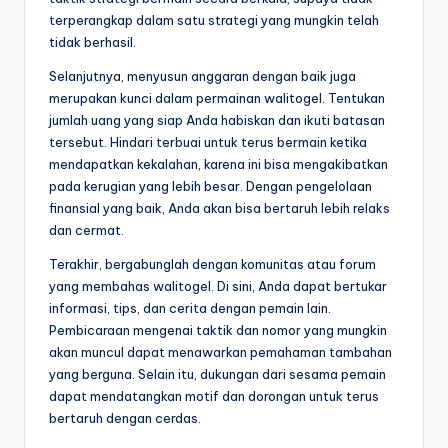
terperangkap dalam satu strategi yang mungkin telah
tidak berhasil.
Selanjutnya, menyusun anggaran dengan baik juga
merupakan kunci dalam permainan walitogel. Tentukan
jumlah uang yang siap Anda habiskan dan ikuti batasan
tersebut. Hindari terbuai untuk terus bermain ketika
mendapatkan kekalahan, karena ini bisa mengakibatkan
pada kerugian yang lebih besar. Dengan pengelolaan
finansial yang baik, Anda akan bisa bertaruh lebih relaks
dan cermat.
Terakhir, bergabunglah dengan komunitas atau forum
yang membahas walitogel. Di sini, Anda dapat bertukar
informasi, tips, dan cerita dengan pemain lain.
Pembicaraan mengenai taktik dan nomor yang mungkin
akan muncul dapat menawarkan pemahaman tambahan
yang berguna. Selain itu, dukungan dari sesama pemain
dapat mendatangkan motif dan dorongan untuk terus
bertaruh dengan cerdas.