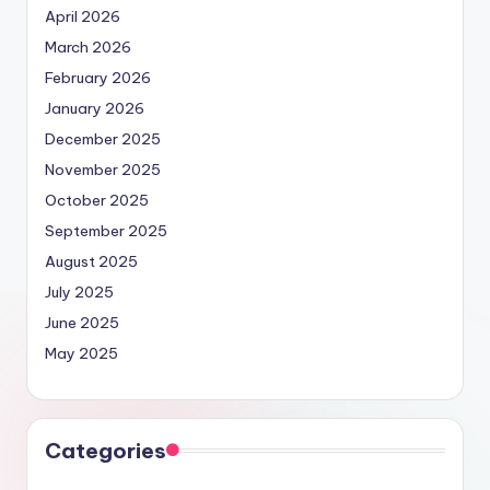
April 2026
March 2026
February 2026
January 2026
December 2025
November 2025
October 2025
September 2025
August 2025
July 2025
June 2025
May 2025
Categories