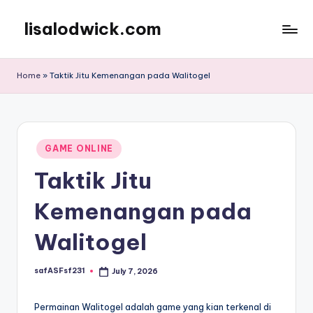
lisalodwick.com
Skip
to
content
Home
»
Taktik Jitu Kemenangan pada Walitogel
Posted
GAME ONLINE
in
Taktik Jitu
Kemenangan pada
Walitogel
safASFsf231
July 7, 2026
Posted
by
Permainan Walitogel adalah game yang kian terkenal di