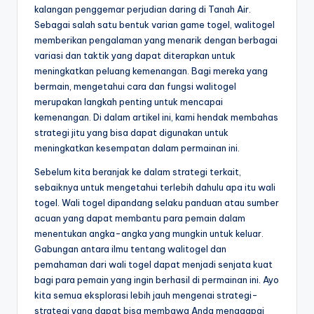
kalangan penggemar perjudian daring di Tanah Air.
Sebagai salah satu bentuk varian game togel, walitogel
memberikan pengalaman yang menarik dengan berbagai
variasi dan taktik yang dapat diterapkan untuk
meningkatkan peluang kemenangan. Bagi mereka yang
bermain, mengetahui cara dan fungsi walitogel
merupakan langkah penting untuk mencapai
kemenangan. Di dalam artikel ini, kami hendak membahas
strategi jitu yang bisa dapat digunakan untuk
meningkatkan kesempatan dalam permainan ini.
Sebelum kita beranjak ke dalam strategi terkait,
sebaiknya untuk mengetahui terlebih dahulu apa itu wali
togel. Wali togel dipandang selaku panduan atau sumber
acuan yang dapat membantu para pemain dalam
menentukan angka-angka yang mungkin untuk keluar.
Gabungan antara ilmu tentang walitogel dan
pemahaman dari wali togel dapat menjadi senjata kuat
bagi para pemain yang ingin berhasil di permainan ini. Ayo
kita semua eksplorasi lebih jauh mengenai strategi-
strategi yang dapat bisa membawa Anda menggapai