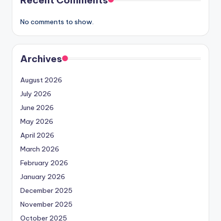
Recent Comments
No comments to show.
Archives
August 2026
July 2026
June 2026
May 2026
April 2026
March 2026
February 2026
January 2026
December 2025
November 2025
October 2025