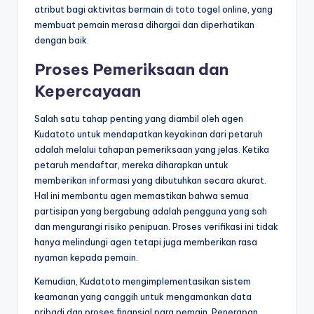
atribut bagi aktivitas bermain di toto togel online, yang
membuat pemain merasa dihargai dan diperhatikan
dengan baik.
Proses Pemeriksaan dan
Kepercayaan
Salah satu tahap penting yang diambil oleh agen
Kudatoto untuk mendapatkan keyakinan dari petaruh
adalah melalui tahapan pemeriksaan yang jelas. Ketika
petaruh mendaftar, mereka diharapkan untuk
memberikan informasi yang dibutuhkan secara akurat.
Hal ini membantu agen memastikan bahwa semua
partisipan yang bergabung adalah pengguna yang sah
dan mengurangi risiko penipuan. Proses verifikasi ini tidak
hanya melindungi agen tetapi juga memberikan rasa
nyaman kepada pemain.
Kemudian, Kudatoto mengimplementasikan sistem
keamanan yang canggih untuk mengamankan data
pribadi dan proses finansial para pemain. Penerapan