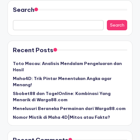
Search
Search
Recent Posts
Toto Macau: Analisis Mendalam Pengeluaran dan
Hasil
Maha4D: Trik Pintar Menentukan Angka agar
Menang!
Sbobet88 dan TogelOnline: Kombinasi Yang
Menarik di Warga88.com
Menelusuri Beraneka Permainan dari Warga88.com
Nomor Mistik di Maha 4D|Mitos atau Fakta?