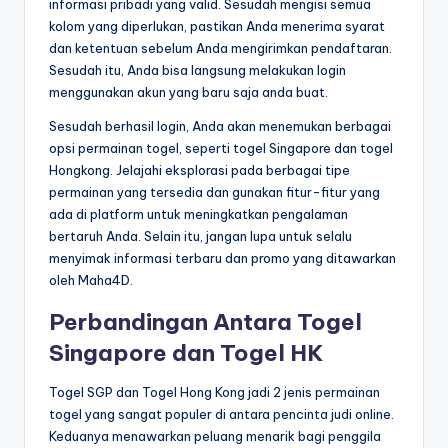
informasi pribadi yang valid. Sesudah mengisi semua
kolom yang diperlukan, pastikan Anda menerima syarat
dan ketentuan sebelum Anda mengirimkan pendaftaran.
Sesudah itu, Anda bisa langsung melakukan login
menggunakan akun yang baru saja anda buat.
Sesudah berhasil login, Anda akan menemukan berbagai
opsi permainan togel, seperti togel Singapore dan togel
Hongkong. Jelajahi eksplorasi pada berbagai tipe
permainan yang tersedia dan gunakan fitur-fitur yang
ada di platform untuk meningkatkan pengalaman
bertaruh Anda. Selain itu, jangan lupa untuk selalu
menyimak informasi terbaru dan promo yang ditawarkan
oleh Maha4D.
Perbandingan Antara Togel
Singapore dan Togel HK
Togel SGP dan Togel Hong Kong jadi 2 jenis permainan
togel yang sangat populer di antara pencinta judi online.
Keduanya menawarkan peluang menarik bagi penggila