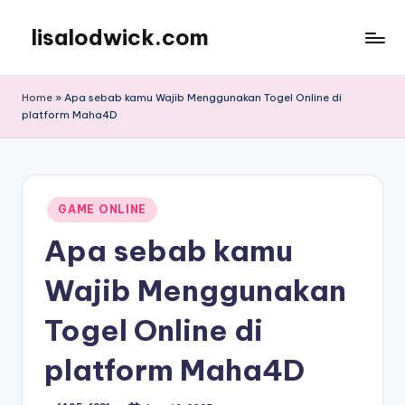
lisalodwick.com
Skip
to
content
Home
»
Apa sebab kamu Wajib Menggunakan Togel Online di
platform Maha4D
Posted
GAME ONLINE
in
Apa sebab kamu
Wajib Menggunakan
Togel Online di
platform Maha4D