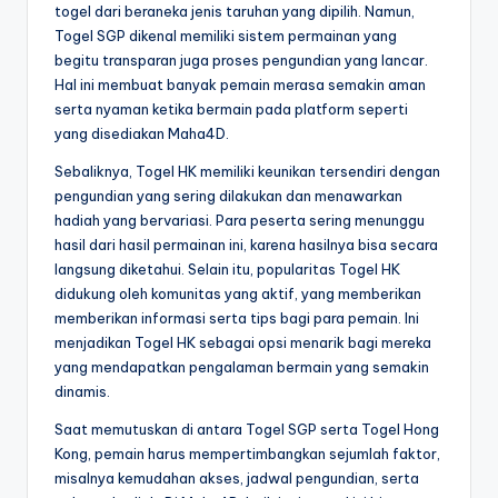
togel dari beraneka jenis taruhan yang dipilih. Namun,
Togel SGP dikenal memiliki sistem permainan yang
begitu transparan juga proses pengundian yang lancar.
Hal ini membuat banyak pemain merasa semakin aman
serta nyaman ketika bermain pada platform seperti
yang disediakan Maha4D.
Sebaliknya, Togel HK memiliki keunikan tersendiri dengan
pengundian yang sering dilakukan dan menawarkan
hadiah yang bervariasi. Para peserta sering menunggu
hasil dari hasil permainan ini, karena hasilnya bisa secara
langsung diketahui. Selain itu, popularitas Togel HK
didukung oleh komunitas yang aktif, yang memberikan
memberikan informasi serta tips bagi para pemain. Ini
menjadikan Togel HK sebagai opsi menarik bagi mereka
yang mendapatkan pengalaman bermain yang semakin
dinamis.
Saat memutuskan di antara Togel SGP serta Togel Hong
Kong, pemain harus mempertimbangkan sejumlah faktor,
misalnya kemudahan akses, jadwal pengundian, serta