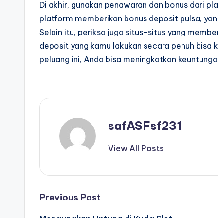
Di akhir, gunakan penawaran dan bonus dari pl
platform memberikan bonus deposit pulsa, ya
Selain itu, periksa juga situs-situs yang memb
deposit yang kamu lakukan secara penuh bisa
peluang ini, Anda bisa meningkatkan keuntunga
safASFsf231
View All Posts
Post
Previous Post