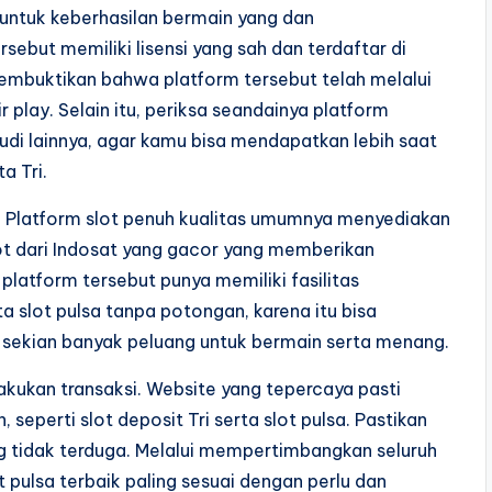
g untuk keberhasilan bermain yang dan
ebut memiliki lisensi yang sah dan terdaftar di
membuktikan bahwa platform tersebut telah melalui
play. Selain itu, periksa seandainya platform
udi lainnya, agar kamu bisa mendapatkan lebih saat
a Tri.
g. Platform slot penuh kualitas umumnya menyediakan
ot dari Indosat yang gacor yang memberikan
latform tersebut punya memiliki fasilitas
a slot pulsa tanpa potongan, karena itu bisa
sekian banyak peluang untuk bermain serta menang.
kukan transaksi. Website yang tepercaya pasti
eperti slot deposit Tri serta slot pulsa. Pastikan
ng tidak terduga. Melalui mempertimbangkan seluruh
 pulsa terbaik paling sesuai dengan perlu dan