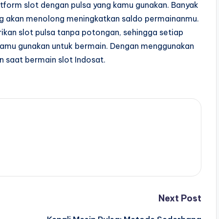
atform slot dengan pulsa yang kamu gunakan. Banyak
ng akan menolong meningkatkan saldo permainanmu.
erikan slot pulsa tanpa potongan, sehingga setiap
 kamu gunakan untuk bermain. Dengan menggunakan
n saat bermain slot Indosat.
Next Post