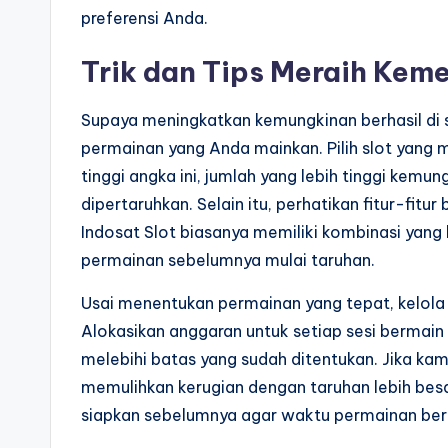
preferensi Anda.
Trik dan Tips Meraih Keme
Supaya meningkatkan kemungkinan berhasil di s
permainan yang Anda mainkan. Pilih slot yang
tinggi angka ini, jumlah yang lebih tinggi kem
dipertaruhkan. Selain itu, perhatikan fitur-fit
Indosat Slot biasanya memiliki kombinasi yang b
permainan sebelumnya mulai taruhan.
Usai menentukan permainan yang tepat, kelola 
Alokasikan anggaran untuk setiap sesi berma
melebihi batas yang sudah ditentukan. Jika k
memulihkan kerugian dengan taruhan lebih bes
siapkan sebelumnya agar waktu permainan berk