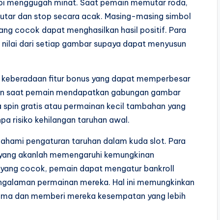
api menggugah minat. Saat pemain memutar roda,
tar dan stop secara acak. Masing-masing simbol
yang cocok dapat menghasilkan hasil positif. Para
nilai dari setiap gambar supaya dapat menyusun
ah keberadaan fitur bonus yang dapat memperbesar
fkan saat pemain mendapatkan gabungan gambar
upa spin gratis atau permainan kecil tambahan yang
a risiko kehilangan taruhan awal.
mahami pengaturan taruhan dalam kuda slot. Para
 yang akanlah memengaruhi kemungkinan
 yang cocok, pemain dapat mengatur bankroll
ngalaman permainan mereka. Hal ini memungkinkan
lama dan memberi mereka kesempatan yang lebih