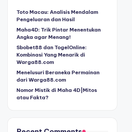
Toto Macau: Analisis Mendalam
Pengeluaran dan Hasil
Maha4D: Trik Pintar Menentukan
Angka agar Menang!
Sbobet88 dan TogelOnline:
Kombinasi Yang Menarik di
Warga88.com
Menelusuri Beraneka Permainan
dari Warga88.com
Nomor Mistik di Maha 4D|Mitos
atau Fakta?
Recent Comments