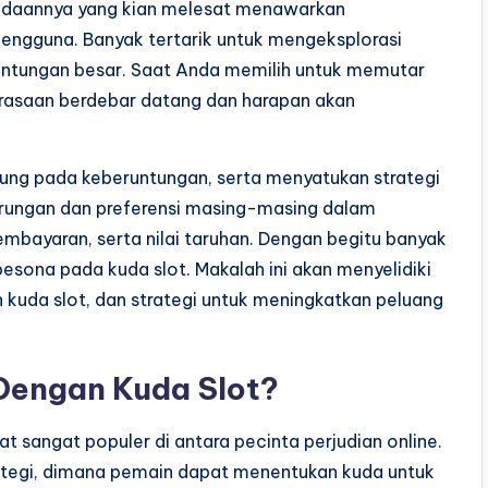
adaannya yang kian melesat menawarkan
ngguna. Banyak tertarik untuk mengeksplorasi
ntungan besar. Saat Anda memilih untuk memutar
erasaan berdebar datang dan harapan akan
ung pada keberuntungan, serta menyatukan strategi
erungan dan preferensi masing-masing dalam
mbayaran, serta nilai taruhan. Dengan begitu banyak
pesona pada kuda slot. Makalah ini akan menyelidiki
 kuda slot, dan strategi untuk meningkatkan peluang
Dengan Kuda Slot?
t sangat populer di antara pecinta perjudian online.
tegi, dimana pemain dapat menentukan kuda untuk