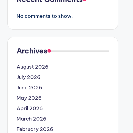
No comments to show.
Archives
August 2026
July 2026
June 2026
May 2026
April 2026
March 2026
February 2026