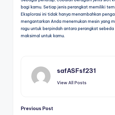
bagi kamu. Setiap jenis perangkat memiliki tema
Eksplorasi ini tidak hanya menambahkan penga
mengantarkan Anda menemukan mesin yang mena
ragu untuk berpindah antara perangkat sebed
maksimal untuk kamu.
safASFsf231
View All Posts
Post
Previous Post