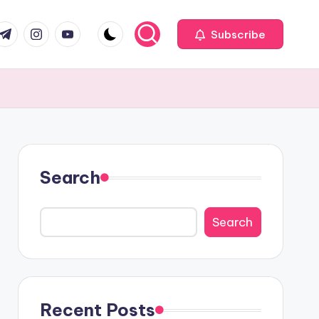
com
r.com
.me
instagram.com
youtube.com
Subscribe
Search
Search
Recent Posts