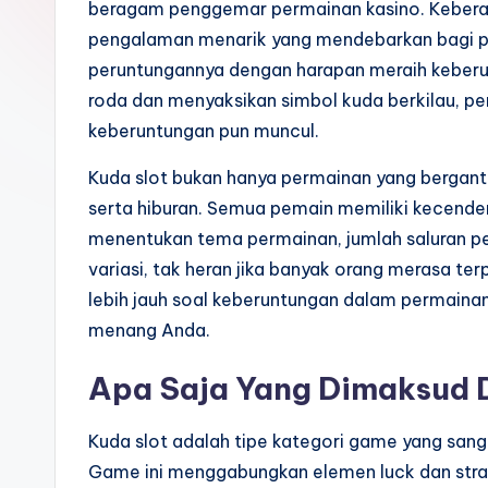
beragam penggemar permainan kasino. Keber
pengalaman menarik yang mendebarkan bagi pe
peruntungannya dengan harapan meraih keberu
roda dan menyaksikan simbol kuda berkilau, p
keberuntungan pun muncul.
Kuda slot bukan hanya permainan yang bergant
serta hiburan. Semua pemain memiliki kecend
menentukan tema permainan, jumlah saluran pe
variasi, tak heran jika banyak orang merasa ter
lebih jauh soal keberuntungan dalam permainan
menang Anda.
Apa Saja Yang Dimaksud 
Kuda slot adalah tipe kategori game yang sanga
Game ini menggabungkan elemen luck dan stra