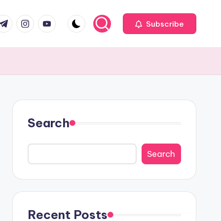
com
r.com
.me
instagram.com
youtube.com
Subscribe
Search
Search
Recent Posts