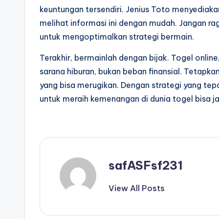
keuntungan tersendiri. Jenius Toto menyediak
melihat informasi ini dengan mudah. Jangan r
untuk mengoptimalkan strategi bermain.
Terakhir, bermainlah dengan bijak. Togel onlin
sarana hiburan, bukan beban finansial. Tetapk
yang bisa merugikan. Dengan strategi yang tep
untuk meraih kemenangan di dunia togel bisa jad
safASFsf231
View All Posts