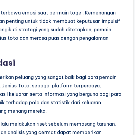
ak terbawa emosi saat bermain togel. Kemenangan
an penting untuk tidak membuat keputusan impulsif
ngikuti strategi yang sudah ditetapkan, pemain
enius toto dan merasa puas dengan pengalaman
dasi
rikan peluang yang sangat baik bagi para pemain
 Jenius Toto, sebagai platform terpercaya,
il keluaran serta informasi yang berguna bagi para
terhadap pola dan statistik dari keluaran
ang menang mereka.
elalu melakukan riset sebelum memasang taruhan.
an analisis yang cermat dapat memberikan