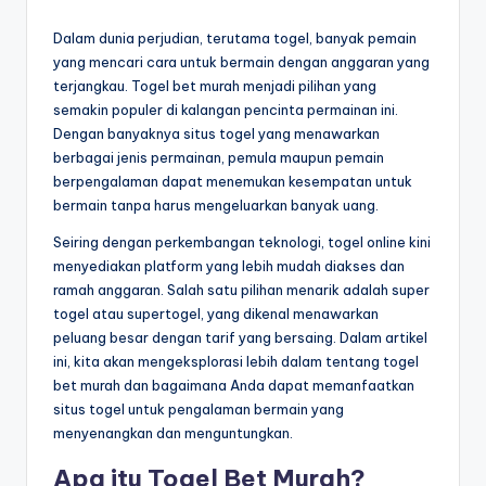
by
Dalam dunia perjudian, terutama togel, banyak pemain
yang mencari cara untuk bermain dengan anggaran yang
terjangkau. Togel bet murah menjadi pilihan yang
semakin populer di kalangan pencinta permainan ini.
Dengan banyaknya situs togel yang menawarkan
berbagai jenis permainan, pemula maupun pemain
berpengalaman dapat menemukan kesempatan untuk
bermain tanpa harus mengeluarkan banyak uang.
Seiring dengan perkembangan teknologi, togel online kini
menyediakan platform yang lebih mudah diakses dan
ramah anggaran. Salah satu pilihan menarik adalah super
togel atau supertogel, yang dikenal menawarkan
peluang besar dengan tarif yang bersaing. Dalam artikel
ini, kita akan mengeksplorasi lebih dalam tentang togel
bet murah dan bagaimana Anda dapat memanfaatkan
situs togel untuk pengalaman bermain yang
menyenangkan dan menguntungkan.
Apa itu Togel Bet Murah?