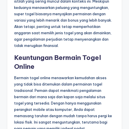
istilah yang sering muncul dalam konteks ini. Meskipun
keduanya menawarkan peluang yang menguntungkan,
super togel biasanya menyajikan permainan dengan
variasi yang lebih menarik dan bonus yang lebih banyak.
Akan tetapi, penting untuk tetap memperhatikan
anggaran saat memilih jenis togel yang akan dimainkan,
agar pengalaman perjudian tetap menyenangkan dan
tidak merugikan finansial.
Keuntungan Bermain Togel
Online
Bermain togel online menawarkan kemudahan akses
yang tidak bisa ditemukan dalam permainan togel
tradisional. Pemain dapat menikmati pengalaman
bermain dari mana saja dan kapan saja melalui situs
togel yang tersedia. Dengan hanya menggunakan
perangkat mobile atau komputer, Anda dapat
memasang taruhan dengan mudah tanpa harus pergi ke
lokasi fisik. Ini sangat menguntungkan, terutama bagi
para pemain yang memiliki jadwal padat.