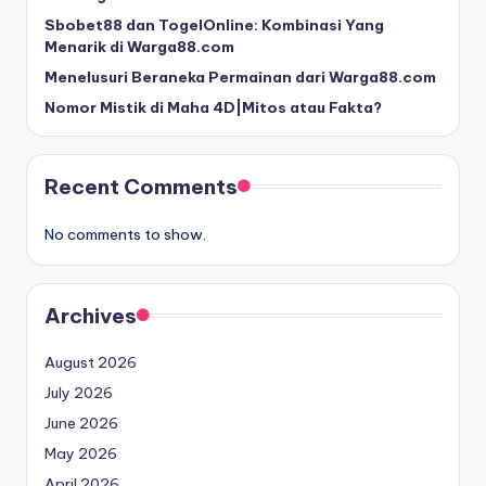
Sbobet88 dan TogelOnline: Kombinasi Yang
Menarik di Warga88.com
Menelusuri Beraneka Permainan dari Warga88.com
Nomor Mistik di Maha 4D|Mitos atau Fakta?
Recent Comments
No comments to show.
Archives
August 2026
July 2026
June 2026
May 2026
April 2026