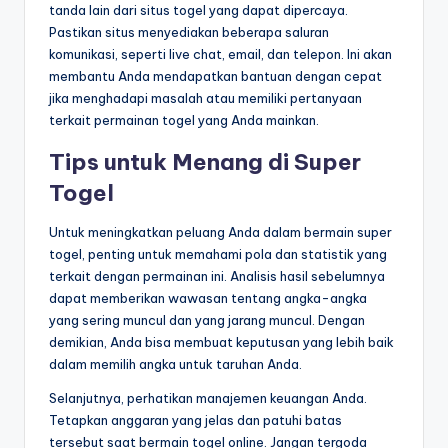
tanda lain dari situs togel yang dapat dipercaya.
Pastikan situs menyediakan beberapa saluran
komunikasi, seperti live chat, email, dan telepon. Ini akan
membantu Anda mendapatkan bantuan dengan cepat
jika menghadapi masalah atau memiliki pertanyaan
terkait permainan togel yang Anda mainkan.
Tips untuk Menang di Super
Togel
Untuk meningkatkan peluang Anda dalam bermain super
togel, penting untuk memahami pola dan statistik yang
terkait dengan permainan ini. Analisis hasil sebelumnya
dapat memberikan wawasan tentang angka-angka
yang sering muncul dan yang jarang muncul. Dengan
demikian, Anda bisa membuat keputusan yang lebih baik
dalam memilih angka untuk taruhan Anda.
Selanjutnya, perhatikan manajemen keuangan Anda.
Tetapkan anggaran yang jelas dan patuhi batas
tersebut saat bermain togel online. Jangan tergoda