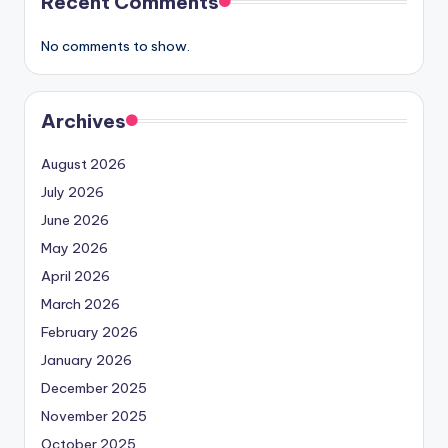
Recent Comments
No comments to show.
Archives
August 2026
July 2026
June 2026
May 2026
April 2026
March 2026
February 2026
January 2026
December 2025
November 2025
October 2025