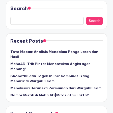
Search
Search
Recent Posts
Toto Macau: Analisis Mendalam Pengeluaran dan
Hasil
Maha4D: Trik Pintar Menentukan Angka agar
Menang!
Sbobet88 dan TogelOnline: Kombinasi Yang
Menarik di Warga88.com
Menelusuri Beraneka Permainan dari Warga88.com
Nomor Mistik di Maha 4D|Mitos atau Fakta?