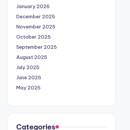
January 2026
December 2025
November 2025
October 2025
September 2025
August 2025
July 2025
June 2025
May 2025
Categories