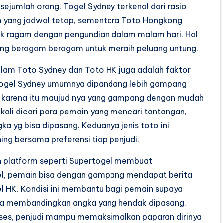
sejumlah orang. Togel Sydney terkenal dari rasio
n yang jadwal tetap, sementara Toto Hongkong
k ragam dengan pengundian dalam malam hari. Hal
ng beragam beragam untuk meraih peluang untung.
dalam Toto Sydney dan Toto HK juga adalah faktor
 Togel Sydney umumnya dipandang lebih gampang
, karena itu maujud nya yang gampang dengan mudah
kali dicari para pemain yang mencari tantangan,
gka yg bisa dipasang. Keduanya jenis toto ini
g bersama preferensi tiap penjudi.
n platform seperti Supertogel membuat
gel, pemain bisa dengan gampang mendapat berita
l HK. Kondisi ini membantu bagi pemain supaya
da membandingkan angka yang hendak dipasang.
ses, penjudi mampu memaksimalkan paparan dirinya