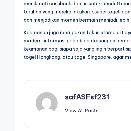
menikmati cashback, bonus untuk pendaftaran,
taruhan yang mereka lakukan.
ssupertogell.co
dan menjadikan momen bermain menjadi lebih
Keamanan juga merupakan fokus utama di Laya
modern, informasi pribadi dan keuangan pemain
keamanan bagi siapa saja yang ingin berpartisi
togel Hongkong, atau togel Singapore, agar m
safASFsf231
View All Posts