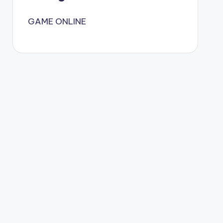
GAME ONLINE