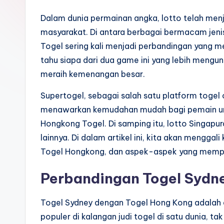
Dalam dunia permainan angka, lotto telah menj
masyarakat. Di antara berbagai bermacam jeni
Togel sering kali menjadi perbandingan yang m
tahu siapa dari dua game ini yang lebih meng
meraih kemenangan besar.
Supertogel, sebagai salah satu platform toge
menawarkan kemudahan mudah bagi pemain unt
Hongkong Togel. Di samping itu, lotto Singap
lainnya. Di dalam artikel ini, kita akan mengga
Togel Hongkong, dan aspek-aspek yang mempen
Perbandingan Togel Sydn
Togel Sydney dengan Togel Hong Kong adalah 
populer di kalangan judi togel di satu dunia, tak