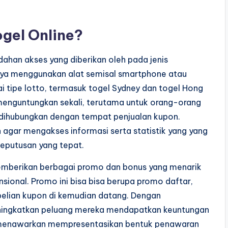
ogel Online?
ahan akses yang diberikan oleh pada jenis
nya menggunakan alat semisal smartphone atau
 tipe lotto, termasuk togel Sydney dan togel Hong
t menguntungkan sekali, terutama untuk orang-orang
uh dihubungkan dengan tempat penjualan kupon.
 agar mengakses informasi serta statistik yang yang
eputusan yang tepat.
i memberikan berbagai promo dan bonus yang menarik
sional. Promo ini bisa bisa berupa promo daftar,
belian kupon di kemudian datang. Dengan
ningkatkan peluang mereka mendapatkan keuntungan
a menawarkan mempresentasikan bentuk penawaran