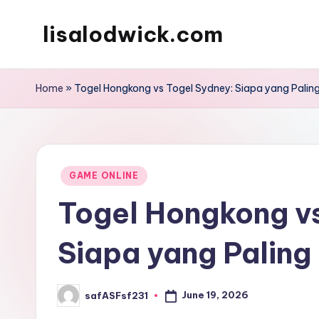
lisalodwick.com
Skip
to
content
Home
»
Togel Hongkong vs Togel Sydney: Siapa yang Pali
Posted
GAME ONLINE
in
Togel Hongkong vs
Siapa yang Palin
June 19, 2026
safASFsf231
Posted
by