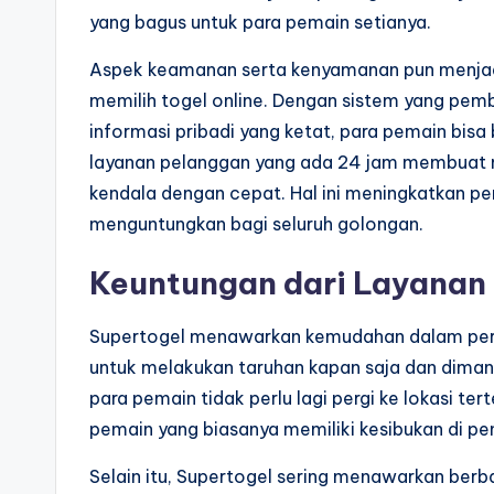
yang bagus untuk para pemain setianya.
Aspek keamanan serta kenyamanan pun menjadi
memilih togel online. Dengan sistem yang pem
informasi pribadi yang ketat, para pemain bisa
layanan pelanggan yang ada 24 jam membuat m
kendala dengan cepat. Hal ini meningkatkan 
menguntungkan bagi seluruh golongan.
Keuntungan dari Layanan
Supertogel menawarkan kemudahan dalam perm
untuk melakukan taruhan kapan saja dan diman
para pemain tidak perlu lagi pergi ke lokasi te
pemain yang biasanya memiliki kesibukan di pe
Selain itu, Supertogel sering menawarkan ber