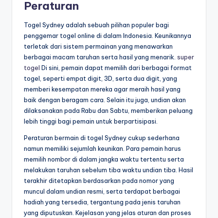
Peraturan
Togel Sydney adalah sebuah pilihan populer bagi
penggemar togel online di dalam Indonesia. Keunikannya
terletak dari sistem permainan yang menawarkan
berbagai macam taruhan serta hasil yang menarik.
super
togel
Di sini, pemain dapat memilih dari berbagai format
togel, seperti empat digit, 3D, serta dua digit, yang
memberi kesempatan mereka agar meraih hasil yang
baik dengan beragam cara. Selain itu juga, undian akan
dilaksanakan pada Rabu dan Sabtu, memberikan peluang
lebih tinggi bagi pemain untuk berpartisipasi.
Peraturan bermain di togel Sydney cukup sederhana
namun memiliki sejumlah keunikan. Para pemain harus
memilih nombor di dalam jangka waktu tertentu serta
melakukan taruhan sebelum tiba waktu undian tiba. Hasil
terakhir ditetapkan berdasarkan pada nomor yang
muncul dalam undian resmi, serta terdapat berbagai
hadiah yang tersedia, tergantung pada jenis taruhan
yang diputuskan. Kejelasan yang jelas aturan dan proses