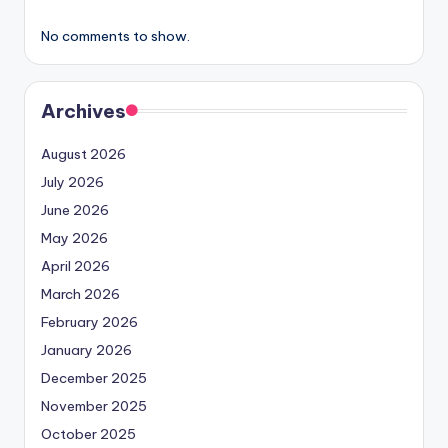
No comments to show.
Archives
August 2026
July 2026
June 2026
May 2026
April 2026
March 2026
February 2026
January 2026
December 2025
November 2025
October 2025