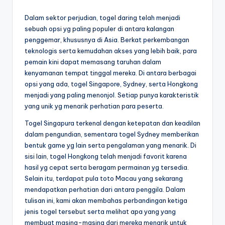
by
Dalam sektor perjudian, togel daring telah menjadi
sebuah opsi yg paling populer di antara kalangan
penggemar, khususnya di Asia. Berkat perkembangan
teknologis serta kemudahan akses yang lebih baik, para
pemain kini dapat memasang taruhan dalam
kenyamanan tempat tinggal mereka. Di antara berbagai
opsi yang ada, togel Singapore, Sydney, serta Hongkong
menjadi yang paling menonjol. Setiap punya karakteristik
yang unik yg menarik perhatian para peserta.
Togel Singapura terkenal dengan ketepatan dan keadilan
dalam pengundian, sementara togel Sydney memberikan
bentuk game yg lain serta pengalaman yang menarik. Di
sisi lain, togel Hongkong telah menjadi favorit karena
hasil yg cepat serta beragam permainan yg tersedia.
Selain itu, terdapat pula toto Macau yang sekarang
mendapatkan perhatian dari antara penggila. Dalam
tulisan ini, kami akan membahas perbandingan ketiga
jenis togel tersebut serta melihat apa yang yang
membuat masing-masing dari mereka menarik untuk