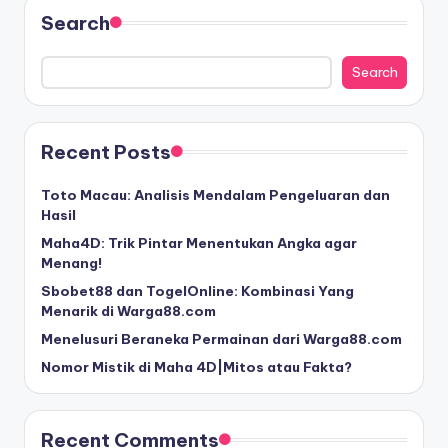
Search
Search
Recent Posts
Toto Macau: Analisis Mendalam Pengeluaran dan
Hasil
Maha4D: Trik Pintar Menentukan Angka agar
Menang!
Sbobet88 dan TogelOnline: Kombinasi Yang
Menarik di Warga88.com
Menelusuri Beraneka Permainan dari Warga88.com
Nomor Mistik di Maha 4D|Mitos atau Fakta?
Recent Comments