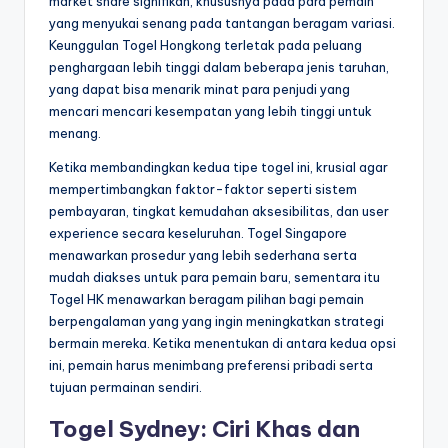
market share signifikan, khususnya pada para pemain
yang menyukai senang pada tantangan beragam variasi.
Keunggulan Togel Hongkong terletak pada peluang
penghargaan lebih tinggi dalam beberapa jenis taruhan,
yang dapat bisa menarik minat para penjudi yang
mencari mencari kesempatan yang lebih tinggi untuk
menang.
Ketika membandingkan kedua tipe togel ini, krusial agar
mempertimbangkan faktor-faktor seperti sistem
pembayaran, tingkat kemudahan aksesibilitas, dan user
experience secara keseluruhan. Togel Singapore
menawarkan prosedur yang lebih sederhana serta
mudah diakses untuk para pemain baru, sementara itu
Togel HK menawarkan beragam pilihan bagi pemain
berpengalaman yang yang ingin meningkatkan strategi
bermain mereka. Ketika menentukan di antara kedua opsi
ini, pemain harus menimbang preferensi pribadi serta
tujuan permainan sendiri.
Togel Sydney: Ciri Khas dan