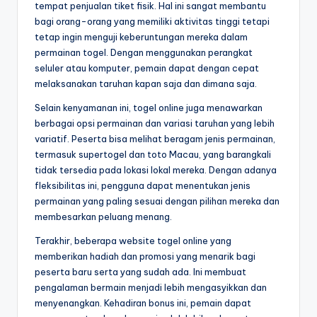
tempat penjualan tiket fisik. Hal ini sangat membantu
bagi orang-orang yang memiliki aktivitas tinggi tetapi
tetap ingin menguji keberuntungan mereka dalam
permainan togel. Dengan menggunakan perangkat
seluler atau komputer, pemain dapat dengan cepat
melaksanakan taruhan kapan saja dan dimana saja.
Selain kenyamanan ini, togel online juga menawarkan
berbagai opsi permainan dan variasi taruhan yang lebih
variatif. Peserta bisa melihat beragam jenis permainan,
termasuk supertogel dan toto Macau, yang barangkali
tidak tersedia pada lokasi lokal mereka. Dengan adanya
fleksibilitas ini, pengguna dapat menentukan jenis
permainan yang paling sesuai dengan pilihan mereka dan
membesarkan peluang menang.
Terakhir, beberapa website togel online yang
memberikan hadiah dan promosi yang menarik bagi
peserta baru serta yang sudah ada. Ini membuat
pengalaman bermain menjadi lebih mengasyikkan dan
menyenangkan. Kehadiran bonus ini, pemain dapat