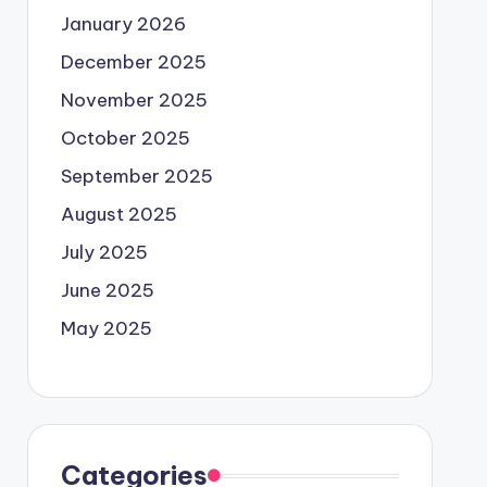
January 2026
December 2025
November 2025
October 2025
September 2025
August 2025
July 2025
June 2025
May 2025
Categories