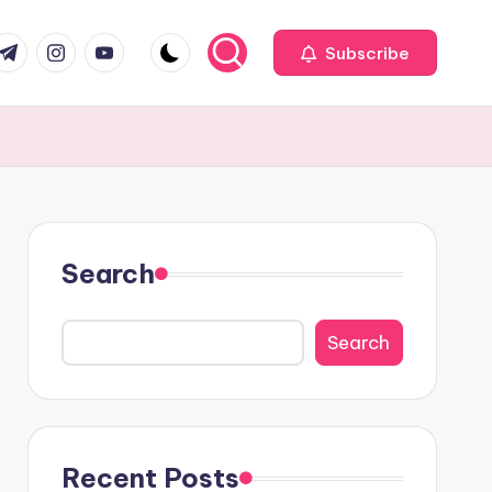
com
r.com
.me
instagram.com
youtube.com
Subscribe
Search
Search
Recent Posts