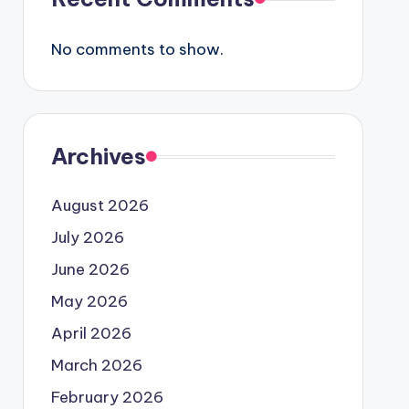
No comments to show.
Archives
August 2026
July 2026
June 2026
May 2026
April 2026
March 2026
February 2026