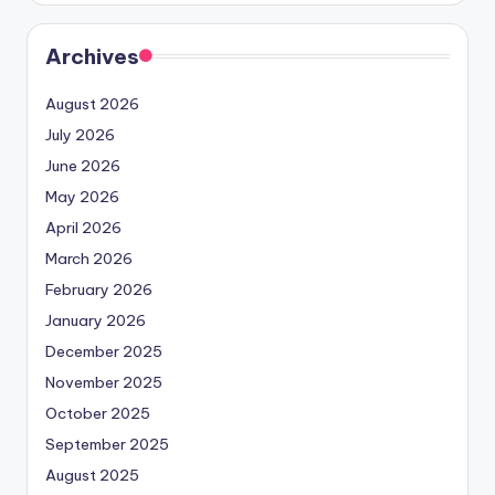
Archives
August 2026
July 2026
June 2026
May 2026
April 2026
March 2026
February 2026
January 2026
December 2025
November 2025
October 2025
September 2025
August 2025