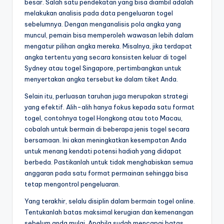
besar. Salah satu pendekatan yang bisa diambil adalah
melakukan analisis pada data pengeluaran togel
sebelumnya. Dengan menganalisis pola angka yang
muncul, pemain bisa memperoleh wawasan lebih dalam
mengatur pilihan angka mereka. Misalnya, jika terdapat
angka tertentu yang secara konsisten keluar di togel
Sydney atau togel Singapore, pertimbangkan untuk
menyertakan angka tersebut ke dalam tiket Anda.
Selain itu, perluasan taruhan juga merupakan strategi
yang efektif. Alih-alih hanya fokus kepada satu format
togel, contohnya togel Hongkong atau toto Macau,
cobalah untuk bermain di beberapa jenis togel secara
bersamaan. Ini akan meningkatkan kesempatan Anda
untuk menang kendati potensi hadiah yang didapat
berbeda. Pastikanlah untuk tidak menghabiskan semua
anggaran pada satu format permainan sehingga bisa
tetap mengontrol pengeluaran.
Yang terakhir, selalu disiplin dalam bermain togel online.
Tentukanlah batas maksimal kerugian dan kemenangan
sebelum anda mulai. Apabila sudah mencapai batas