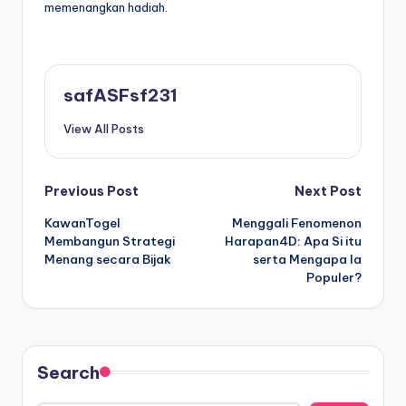
memenangkan hadiah.
safASFsf231
View All Posts
Post
Previous Post
Next Post
KawanTogel
Menggali Fenomenon
navigation
Membangun Strategi
Harapan4D: Apa Si itu
Menang secara Bijak
serta Mengapa Ia
Populer?
Search