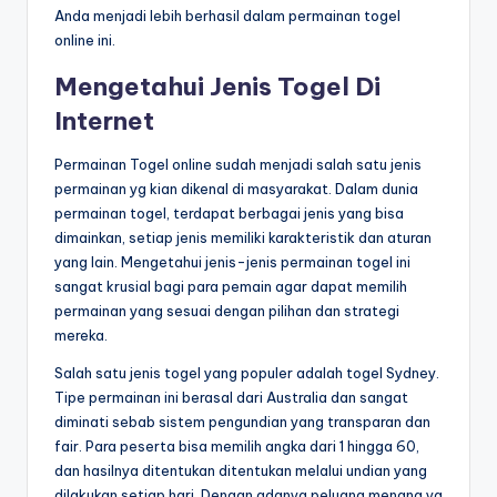
Anda menjadi lebih berhasil dalam permainan togel
online ini.
Mengetahui Jenis Togel Di
Internet
Permainan Togel online sudah menjadi salah satu jenis
permainan yg kian dikenal di masyarakat. Dalam dunia
permainan togel, terdapat berbagai jenis yang bisa
dimainkan, setiap jenis memiliki karakteristik dan aturan
yang lain. Mengetahui jenis-jenis permainan togel ini
sangat krusial bagi para pemain agar dapat memilih
permainan yang sesuai dengan pilihan dan strategi
mereka.
Salah satu jenis togel yang populer adalah togel Sydney.
Tipe permainan ini berasal dari Australia dan sangat
diminati sebab sistem pengundian yang transparan dan
fair. Para peserta bisa memilih angka dari 1 hingga 60,
dan hasilnya ditentukan ditentukan melalui undian yang
dilakukan setiap hari. Dengan adanya peluang menang yg