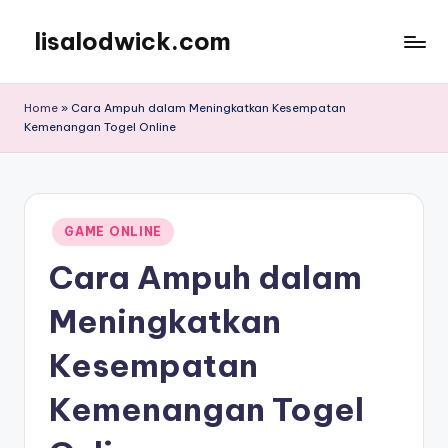
lisalodwick.com
Skip
to
content
Home
»
Cara Ampuh dalam Meningkatkan Kesempatan
Kemenangan Togel Online
Posted
GAME ONLINE
in
Cara Ampuh dalam
Meningkatkan
Kesempatan
Kemenangan Togel