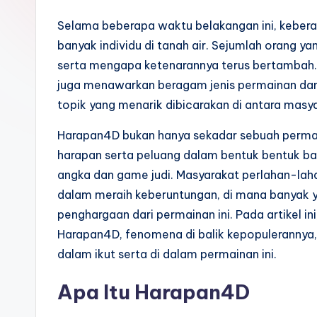
Selama beberapa waktu belakangan ini, kebe
banyak individu di tanah air. Sejumlah orang 
serta mengapa ketenarannya terus bertambah. 
juga menawarkan beragam jenis permainan dan 
topik yang menarik dibicarakan di antara masy
Harapan4D bukan hanya sekadar sebuah permain
harapan serta peluang dalam bentuk bentuk ba
angka dan game judi. Masyarakat perlahan-la
dalam meraih keberuntungan, di mana banyak
penghargaan dari permainan ini. Pada artikel i
Harapan4D, fenomena di balik kepopulerannya, 
dalam ikut serta di dalam permainan ini.
Apa Itu Harapan4D