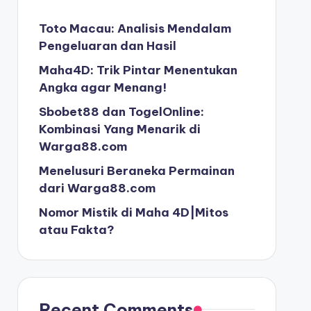
Toto Macau: Analisis Mendalam
Pengeluaran dan Hasil
Maha4D: Trik Pintar Menentukan
Angka agar Menang!
Sbobet88 dan TogelOnline:
Kombinasi Yang Menarik di
Warga88.com
Menelusuri Beraneka Permainan
dari Warga88.com
Nomor Mistik di Maha 4D|Mitos
atau Fakta?
Recent Comments