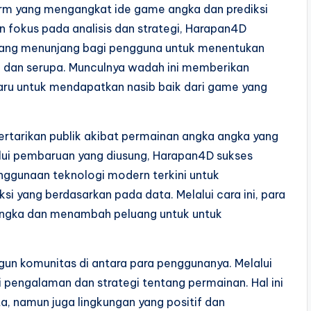
rm yang mengangkat ide game angka dan prediksi
n fokus pada analisis dan strategi, Harapan4D
yang menunjang bagi pengguna untuk menentukan
re dan serupa. Munculnya wadah ini memberikan
baru untuk mendapatkan nasib baik dari game yang
ertarikan publik akibat permainan angka angka yang
lui pembaruan yang diusung, Harapan4D sukses
nggunaan teknologi modern terkini untuk
i yang berdasarkan pada data. Melalui cara ini, para
angka dan menambah peluang untuk untuk
un komunitas di antara para penggunanya. Melalui
i pengalaman dan strategi tentang permainan. Hal ini
 namun juga lingkungan yang positif dan