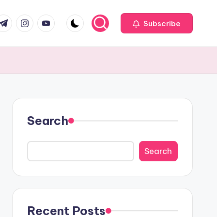
com
r.com
.me
instagram.com
youtube.com
Subscribe
Search
Search
Recent Posts