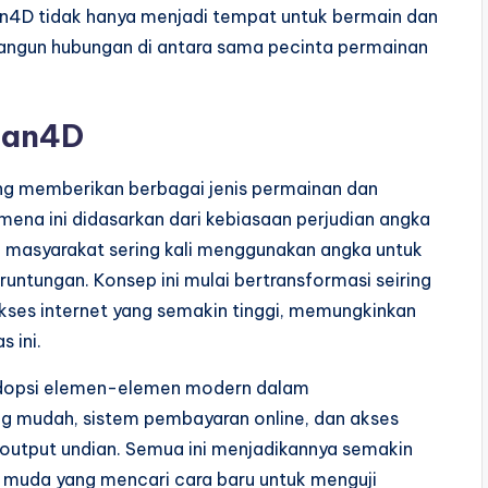
an4D tidak hanya menjadi tempat untuk bermain dan
angun hubungan di antara sama pecinta permainan
apan4D
ng memberikan berbagai jenis permainan dan
ena ini didasarkan dari kebiasaan perjudian angka
ana masyarakat sering kali menggunakan angka untuk
tungan. Konsep ini mulai bertransformasi seiring
ses internet yang semakin tinggi, memungkinkan
s ini.
dopsi elemen-elemen modern dalam
ang mudah, sistem pembayaran online, dan akses
utput undian. Semua ini menjadikannya semakin
k muda yang mencari cara baru untuk menguji