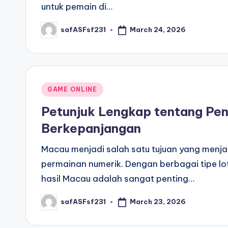
untuk pemain di…
March 24, 2026
safASFsf231
Posted
by
Posted
GAME ONLINE
in
Petunjuk Lengkap tentang Pe
Berkepanjangan
Macau menjadi salah satu tujuan yang menja
permainan numerik. Dengan berbagai tipe lo
hasil Macau adalah sangat penting…
March 23, 2026
safASFsf231
Posted
by