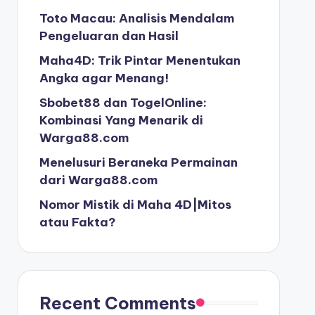
Toto Macau: Analisis Mendalam
Pengeluaran dan Hasil
Maha4D: Trik Pintar Menentukan
Angka agar Menang!
Sbobet88 dan TogelOnline:
Kombinasi Yang Menarik di
Warga88.com
Menelusuri Beraneka Permainan
dari Warga88.com
Nomor Mistik di Maha 4D|Mitos
atau Fakta?
Recent Comments