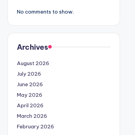
No comments to show.
Archives
August 2026
July 2026
June 2026
May 2026
April 2026
March 2026
February 2026