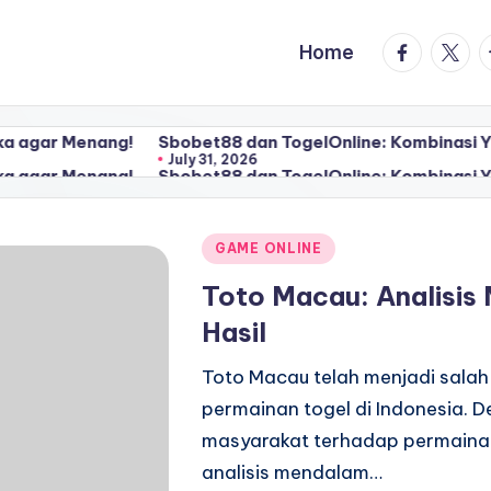
facebook.
twitte
t
Home
nang!
Sbobet88 dan TogelOnline: Kombinasi Yang Menar
July 31, 2026
nang!
Sbobet88 dan TogelOnline: Kombinasi Yang Menar
July 31, 2026
Posted
GAME ONLINE
in
Toto Macau: Analisis
Hasil
Toto Macau telah menjadi salah
permainan togel di Indonesia.
masyarakat terhadap permainan 
analisis mendalam…