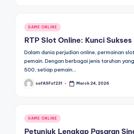
Posted
GAME ONLINE
in
RTP Slot Online: Kunci Sukses 
Dalam dunia perjudian online, permainan slot
pemain. Dengan berbagai jenis taruhan yang t
500, setiap pemain…
March 24, 2026
safASFsf231
Posted
by
Posted
GAME ONLINE
in
Petunjuk Lengkap Pasaran Sin