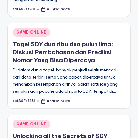
safASFsf231
April 16, 2026
Posted
by
Posted
GAME ONLINE
in
Togel SDY dua ribu dua puluh lima:
Diskusi Pembahasan dan Prediksi
Nomor Yang Bisa Dipercaya
Di dalam dunia togel, banyak penjudi selalu mencari-
cari data terkini serta yang dapat dipercaya untuk
menambah kesempatan dirinya. Salah satu ide yang
semakin kian populer adalah paito SDY, tempat di…
safASFsf231
April 16, 2026
Posted
by
Posted
GAME ONLINE
in
Unlocking all the Secrets of SDY