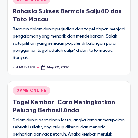
in
Rahasia Sukses Bermain Salju4D dan
Toto Macau
Bermain dalam dunia perjudian dan togel dapat menjadi
pengalaman yang menarik dan mendebarkan. Salah
satu pilihan yang semakin populer di kalangan para
penggemar togel adalah salju4d dan toto macau.
Banyak…
safASFsf231
May 22, 2026
Posted
by
Posted
GAME ONLINE
in
Togel Kembar: Cara Meningkatkan
Peluang Berhasil Anda
Dalam dunia permainan lotto, angka kembar merupakan
sebuah istilah yang cukup dikenal dan menarik
perhatian banyak petaruh. Angka kembar merujuk