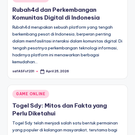
in
Rubah4d dan Perkembangan
Komunitas Digital di Indonesia
Rubah4d merupakan sebuah platform yang tengah
berkembang pesat di Indonesia, berperan penting
dalam memfasilitasi interaksi dalam komunitas digital. Di
tengah pesatnya perkembangan teknologi informasi,
hadirnya platform ini menawarkan berbagai
kemudahan…
safASFsf231
April 25, 2026
Posted
by
Posted
GAME ONLINE
in
Togel Sdy: Mitos dan Fakta yang
Perlu Diketahui
Togel Sdy telah menjadi salah satu bentuk permainan
yang populer di kalangan masyarakat, terutama bagi