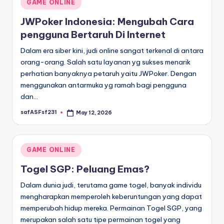
Posted
GAME ONLINE
in
JWPoker Indonesia: Mengubah Cara
pengguna Bertaruh Di Internet
Dalam era siber kini, judi online sangat terkenal di antara
orang-orang. Salah satu layanan yg sukses menarik
perhatian banyaknya petaruh yaitu JWPoker. Dengan
menggunakan antarmuka yg ramah bagi pengguna
dan…
safASFsf231
May 12, 2026
Posted
by
Posted
GAME ONLINE
in
Togel SGP: Peluang Emas?
Dalam dunia judi, terutama game togel, banyak individu
mengharapkan memperoleh keberuntungan yang dapat
memperubah hidup mereka. Permainan Togel SGP, yang
merupakan salah satu tipe permainan togel yang