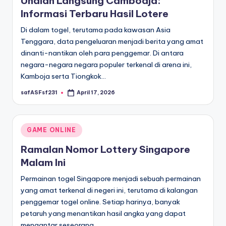
Undian Langsung Cambodja:
Informasi Terbaru Hasil Lotere
Di dalam togel, terutama pada kawasan Asia
Tenggara, data pengeluaran menjadi berita yang amat
dinanti-nantikan oleh para penggemar. Di antara
negara-negara negara populer terkenal di arena ini,
Kamboja serta Tiongkok…
safASFsf231
April 17, 2026
Posted
by
Posted
GAME ONLINE
in
Ramalan Nomor Lottery Singapore
Malam Ini
Permainan togel Singapore menjadi sebuah permainan
yang amat terkenal di negeri ini, terutama di kalangan
penggemar togel online. Setiap harinya, banyak
petaruh yang menantikan hasil angka yang dapat
mengantar seseorang…