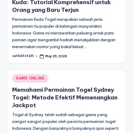
Kuda: Tutorial Komprehensif untuk
Orang yang Baru Terjun
Permainan Kuda Togel merupakan sebuah jenis
permainan itu populer di kalangan masyarakat
Indonesia. Game ini menawarkan peluang untuk para
pemain agar mengambil hadiah menakjubkan dengan
menentukan nomor yang bakal keluar.…
safASFsf231
May 25, 2026
Posted
by
Posted
GAME ONLINE
in
Memahami Permainan Togel Sydney
Togel: Metode Efektif Memenangkan
Jackpot
Togel di Sydney telah sudah sebagai game yang
sangat sangat populer oleh pecinta permainan togel
Indonesia. Dengan banyaknya banyaknya opsi seperti