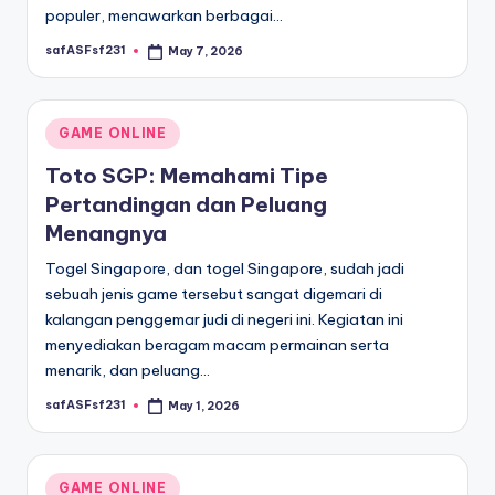
populer, menawarkan berbagai…
safASFsf231
May 7, 2026
Posted
by
Posted
GAME ONLINE
in
Toto SGP: Memahami Tipe
Pertandingan dan Peluang
Menangnya
Togel Singapore, dan togel Singapore, sudah jadi
sebuah jenis game tersebut sangat digemari di
kalangan penggemar judi di negeri ini. Kegiatan ini
menyediakan beragam macam permainan serta
menarik, dan peluang…
safASFsf231
May 1, 2026
Posted
by
Posted
GAME ONLINE