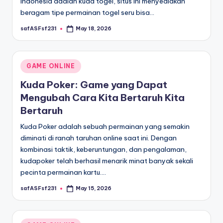
Indonesia adalah kuda togel, situs ini menyediakan
beragam tipe permainan togel seru bisa…
safASFsf231
May 18, 2026
Posted
by
Posted
GAME ONLINE
in
Kuda Poker: Game yang Dapat
Mengubah Cara Kita Bertaruh Kita
Bertaruh
Kuda Poker adalah sebuah permainan yang semakin
diminati di ranah taruhan online saat ini. Dengan
kombinasi taktik, keberuntungan, dan pengalaman,
kudapoker telah berhasil menarik minat banyak sekali
pecinta permainan kartu.…
safASFsf231
May 15, 2026
Posted
by