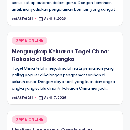
serius setiap putaran dalam game. Dengan komitmen
untuk menyediakan pengalaman bermain yang sangat…
safASFsf231
April 18, 2026
Posted
by
Posted
GAME ONLINE
in
Mengungkap Keluaran Togel China:
Rahasia di Balik angka
Togel China telah menjadi salah satu permainan yang
paling populer di kalangan penggemar taruhan di
seluruh dunia. Dengan daya tarik yang kuat dan angka-
angka yang selalu dinanti, keluaran China menjadi…
safASFsf231
April 17, 2026
Posted
by
Posted
GAME ONLINE
in