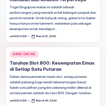
Togel Singapore malam ini adalah sebuah
perbincangan yang menarik untuk kalangan penjudi dan
pecinta numerik. Untuk banyak orang, game lotto bukan
hanya hanya entertainment, melainkan pula sebagai
kesempatan untuk mendapat…
safASFsf231
March 31, 2026
Posted
by
Posted
GAME ONLINE
in
Taruhan Slot 800: Kesempatan Emas
di Setiap Satu Putaran
Dalam dunia permainan mesin slot, setiap putaran
adalah peluang bagi meraih keberuntungan besar.
Salah satu pilihan yang kini sekarang makin dikenal di
antara pemain adalah slot bet 800. Dengan taruhan…
safASFsf231
March 30, 2026
Posted
by